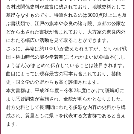
る村政関係史料が豊富に残されており、地域史料として
基礎をなすものです。特筆されるのは3000点以上にも及
ぶ書状類で、江戸の旗本や奈良の諸寺院、京都の公家な
どから出された書状が含まれており、大方家の奈良内外
にわたる幅広い活動を見て取ることができます。
さらに、典籍は約1000点が数えられますが、とりわけ戦
国～桃山時代の能や幸若舞(こうわかまい)の詞章本(しし
ょうぼん)がまとめて伝存していることは注目されます。
曲目によっては現存最古の写本も含まれており、芸能
史・国文学の分野からも高く評価されます。
本文書群は、平成28年度～令和2年度にかけて斑鳩町に
より悉皆調査が実施され、全貌が明らかとなりました。
村方史料として長期間にわたる多彩な内容の史料から構
成され、質量ともに県下を代表する文書群であると言え
ます。