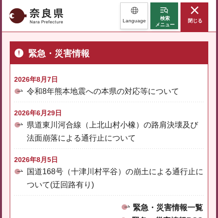
奈良県
検索
Language
閉じる
メニュー
緊急・災害情報
2026年8月7日
令和8年熊本地震への本県の対応等について
2026年6月29日
県道東川河合線（上北山村小橡）の路肩決壊及び
法面崩落による通行止について
2026年8月5日
国道168号（十津川村平谷）の崩土による通行止に
ついて(迂回路有り)
緊急・災害情報一覧