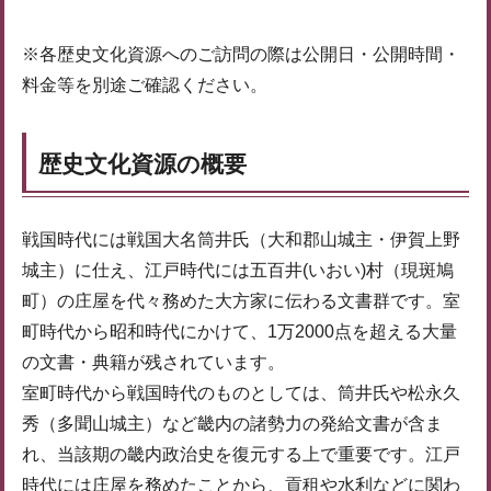
※各歴史文化資源へのご訪問の際は公開日・公開時間・
料金等を別途ご確認ください。
歴史文化資源の概要
戦国時代には戦国大名筒井氏（大和郡山城主・伊賀上野
城主）に仕え、江戸時代には五百井(いおい)村（現斑鳩
町）の庄屋を代々務めた大方家に伝わる文書群です。室
町時代から昭和時代にかけて、1万2000点を超える大量
の文書・典籍が残されています。
室町時代から戦国時代のものとしては、筒井氏や松永久
秀（多聞山城主）など畿内の諸勢力の発給文書が含ま
れ、当該期の畿内政治史を復元する上で重要です。江戸
時代には庄屋を務めたことから、貢租や水利などに関わ