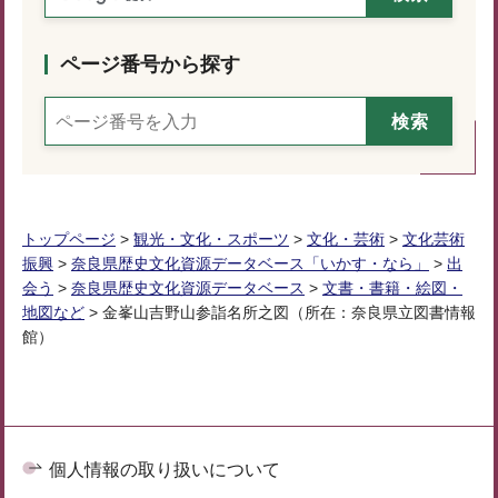
ページ番号から探す
トップページ
>
観光・文化・スポーツ
>
文化・芸術
>
文化芸術
振興
>
奈良県歴史文化資源データベース「いかす・なら」
>
出
会う
>
奈良県歴史文化資源データベース
>
文書・書籍・絵図・
地図など
> 金峯山吉野山参詣名所之図（所在：奈良県立図書情報
館）
個人情報の取り扱いについて