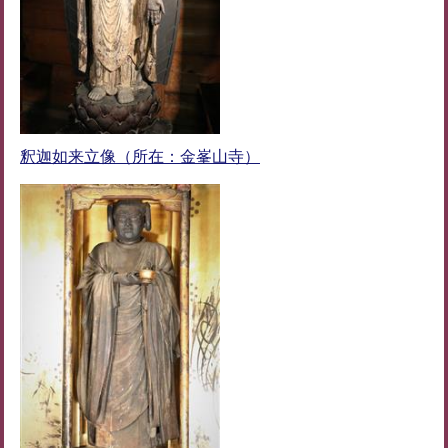
釈迦如来立像（所在：金峯山寺）