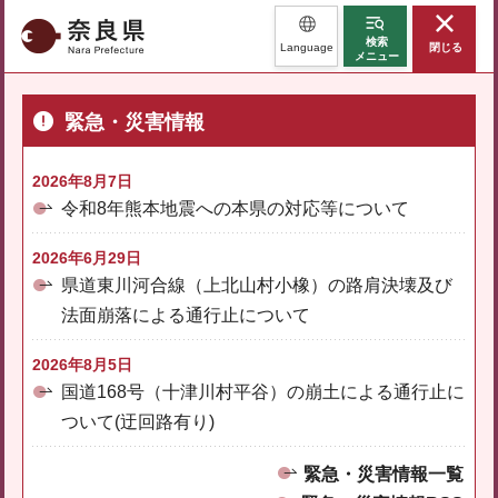
奈良県
検索
Language
閉じる
メニュー
緊急・災害情報
2026年8月7日
令和8年熊本地震への本県の対応等について
2026年6月29日
県道東川河合線（上北山村小橡）の路肩決壊及び
法面崩落による通行止について
2026年8月5日
国道168号（十津川村平谷）の崩土による通行止に
ついて(迂回路有り)
緊急・災害情報一覧