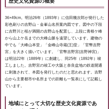
歴史文化資源の概要
36×49cm。明治26年（1893年）に信田幾次郎が発行した
彩色刷りの吉野山・金峯山名所案内図です。図中の下段
に吉野川と桜が満開の吉野山を配置し、上段に青根ケ峰
から山上ケ岳までの大峰山脈を遠望しています。建物の
中でも「大峰山本堂」「金峰山寺蔵(王)堂」「官幣吉野
宮」を大きく描いています。「官幣吉野宮(吉野神宮)」
は明治22年（1889年）に創建し、同25年（1892年）竣
工しました。吉野宮の竣工や大阪と奈良盆地の鉄道開通
に刺激されて、本図を発行したのだと思われます。吉野
山から主要都市や名所までの距離も一覧表にして記載し
ています。
地域にとって大切な歴史文化資源であ