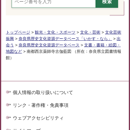
トップページ
>
観光・文化・スポーツ
>
文化・芸術
>
文化芸術
振興
>
奈良県歴史文化資源データベース「いかす・なら」
>
出
会う
>
奈良県歴史文化資源データベース
>
文書・書籍・絵図・
地図など
> 南都西京薬師寺古伽藍図 （所在：奈良県立図書情報
館）
個人情報の取り扱いについて
リンク・著作権・免責事項
ウェブアクセシビリティ