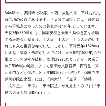
34×48cm。薬師寺は秋篠川の西、大池の東、平城右京六
条二坊の位置にあります。「薬師寺縁起」には、藤原京
から平城京に移ったのは養老2年(718年)としています。
天長7年(830年)には、国家安穏と天皇の延命息災を祈願
する最勝会が始まり、七大寺・十大寺・十五大寺のいず
れにも入る重要な寺でした。しかし、享禄元年(1528年)
に金堂・講堂・西塔が兵火で焼け、天文8年(1539年)の台
風によって諸堂が破損、修理は行われましたが、慶長元
年(1596年)の地震によって薬師寺八幡宮廊・西院堂・東
西両門などが倒壊、延宝年間(1673～80年)の「伽藍寺中
并阿弥陀山之図」には、「南大門」「金堂」「鐘楼」
「文殊堂」「東塔」「東禅院堂」が見えるのみです(『奈
良六大寺大観 薬師寺全』)。