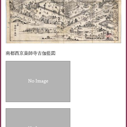
南都西京薬師寺古伽藍図