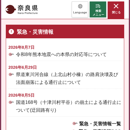
奈良県
検索
Language
閉じる
メニュー
緊急・災害情報
2026年8月7日
令和8年熊本地震への本県の対応等について
2026年6月29日
県道東川河合線（上北山村小橡）の路肩決壊及び
法面崩落による通行止について
2026年8月5日
国道168号（十津川村平谷）の崩土による通行止に
ついて(迂回路有り)
緊急・災害情報一覧