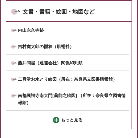
文書・書籍・絵図・地図など
内山永久寺跡
吉村虎太郎の襯衣（肌襦袢）
藤井問屋（通運会社）関係印判類
二月堂お水とり絵図（所在：奈良県立図書情報館）
南都興福寺南大門[薪能之絵図] （所在：奈良県立図書情
報館）
もっと見る