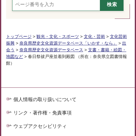
トップページ
>
観光・文化・スポーツ
>
文化・芸術
>
文化芸術
振興
>
奈良県歴史文化資源データベース「いかす・なら」
>
出
会う
>
奈良県歴史文化資源データベース
>
文書・書籍・絵図・
地図など
> 春日祭祓戸座並着到殿図 （所在：奈良県立図書情報
館）
個人情報の取り扱いについて
リンク・著作権・免責事項
ウェブアクセシビリティ