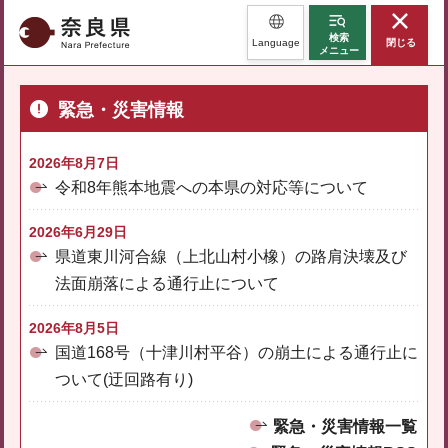
奈良県
検索
Language
閉じる
メニュー
緊急・災害情報
2026年8月7日
令和8年熊本地震への本県の対応等について
2026年6月29日
県道東川河合線（上北山村小橡）の路肩決壊及び
法面崩落による通行止について
2026年8月5日
国道168号（十津川村平谷）の崩土による通行止に
ついて(迂回路有り)
緊急・災害情報一覧