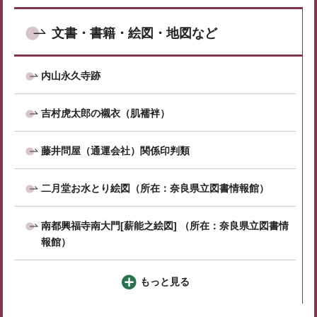
文書・書籍・絵図・地図など
内山永久寺跡
吉村虎太郎の襯衣（肌襦袢）
藤井問屋（通運会社）関係印判類
二月堂お水とり絵図（所在：奈良県立図書情報館）
南都興福寺南大門[薪能之絵図] （所在：奈良県立図書情
報館）
もっと見る