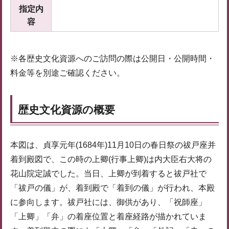
指定内
容
※各歴史文化資源へのご訪問の際は公開日・公開時間・
料金等を別途ご確認ください。
歴史文化資源の概要
本図は、貞享元年(1684年)11月10日の春日祭の祓戸座并
着到殿図で、この時の上卿(行事上卿)は内大臣右大将の
花山院定誠でした。当日、上卿が到着すると祓戸社で
「祓戸の儀」が、着到殿で「着到の儀」が行われ、本殿
に参向します。祓戸社には、御供があり、「祝師座」
「上卿」「弁」の着座位置と着座経路が描かれていま