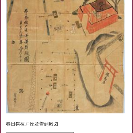
春日祭祓戸座並着到殿図