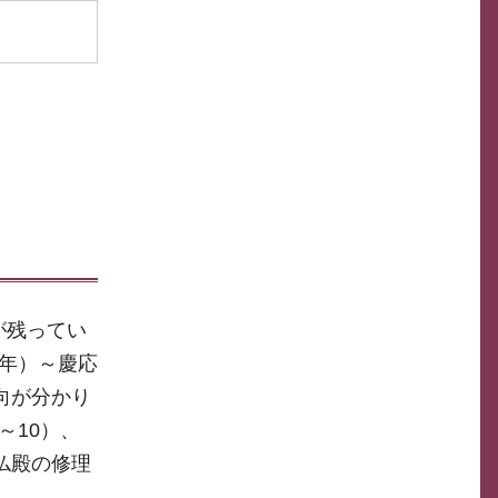
が残ってい
2年）～慶応
動向が分かり
～10）、
大仏殿の修理