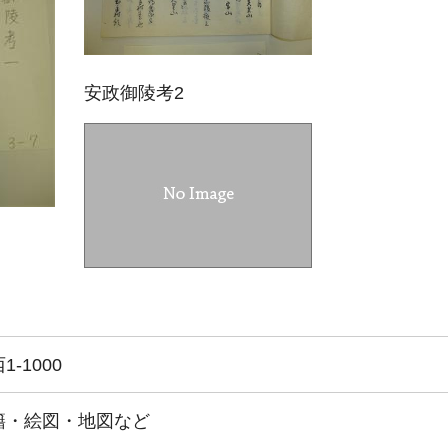
安政御陵考2
-1000
籍・絵図・地図など