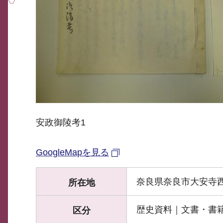
安政御陵考1
GoogleMapを見る
奈良県奈良市大安寺西1
所在地
歴史資料｜文書・書
区分