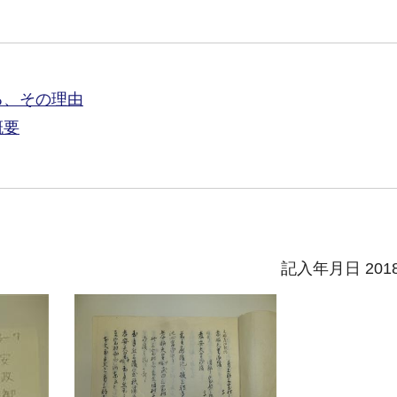
る、その理由
概要
記入年月日 201