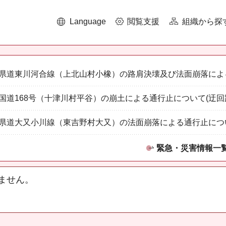
Language
閲覧支援
組織から探
県道東川河合線（上北山村小橡）の路肩決壊及び法面崩落によ
国道168号（十津川村平谷）の崩土による通行止について(迂回
県道大又小川線（東吉野村大又）の法面崩落による通行止につ
緊急・災害情報一
ません。