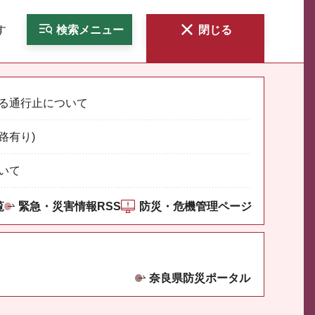
す
検索
メニュー
閉じる
る通行止について
路有り)
いて
覧
緊急・災害情報RSS
防災・危機管理ページ
奈良県防災ポータル