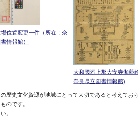
役場位置変更一件（所在：奈
図書情報館）
大和國添上郡大安寺伽藍絵
奈良県立図書情報館)
その歴史文化資源が地域にとって大切であると考えてお
たものです。
さい。