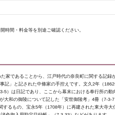
公開時間・料金等を別途ご確認ください。
めた家であることから、江戸時代の奈良町に関する記録
言事記」と記された中條家の手控えです。文久2年（186
3-4,7-3-5）は日記であり、ここから幕末における奉行所の
が大和の御陵について記した「安世御陵考」4冊（7-3-7
墓に関するもの、宝永5年（1708年）に再建された東大寺
諸色御入用勘定目録帳」（7-3-33）などがあります。