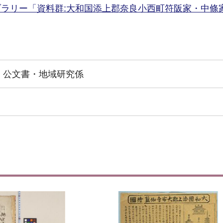
ラリー「資料群:大和国添上郡奈良小西町符阪家・中條
 公文書・地域研究係