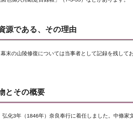
資源である、その理由
に幕末の山陵修復については当事者として記録を残して
物とその概要
本。弘化3年（1846年）奈良奉行に着任しました。中條家