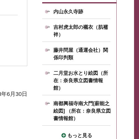
内山永久寺跡
吉村虎太郎の襯衣（肌襦
袢）
藤井問屋（通運会社）関
係印判類
二月堂お水とり絵図（所
在：奈良県立図書情報
館）
8年6月30日
南都興福寺南大門[薪能之
絵図] （所在：奈良県立図
書情報館）
もっと見る