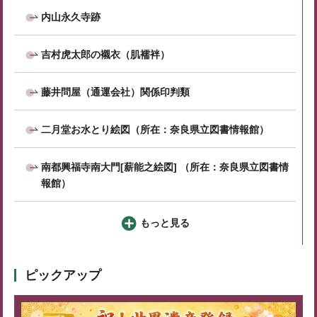
内山永久寺跡
吉村虎太郎の襯衣（肌襦袢）
藤井問屋（通運会社）関係印判類
二月堂お水とり絵図（所在：奈良県立図書情報館）
南都興福寺南大門[薪能之絵図] （所在：奈良県立図書情
報館）
もっと見る
ピックアップ