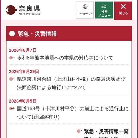
奈良県
検索
Language
閉じる
メニュー
緊急・災害情報
2026年8月7日
令和8年熊本地震への本県の対応等について
2026年6月29日
県道東川河合線（上北山村小橡）の路肩決壊及び
法面崩落による通行止について
2026年8月5日
国道168号（十津川村平谷）の崩土による通行止に
ついて(迂回路有り)
緊急・災害情報一覧