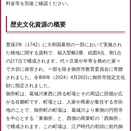
料金等を別途ご確認ください。
歴史文化資源の概要
寛保2年（1742）に大和国幕領の一部において実施され
た検地に関する資料で、箱入竪帳2冊、絵図4点、附1点
の計7点で構成されます。代々庄屋や年寄を務めた家々
で大切に保管され、一部を除き御所市教育委員会に寄贈
されました。令和6年（2024）4月26日に御所市指定文化
財に指定されました。
御所町は、葛城川東西に跨る町場とその周辺に田畑が広
がる在郷町です。町場とは、人家や商家が集住する市街
地のことで、御所町の町場は、葛城川より東側の円照寺
を中心とする「東御所」と、西側の商業町の「西御所」
で構成されます。この町場は、江戸時代の初頭に初代御