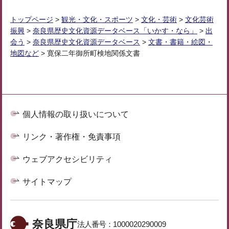
トップページ
>
観光・文化・スポーツ
>
文化・芸術
>
文化芸術
振興
>
奈良県歴史文化資源データベース「いかす・なら」
>
出
会う
>
奈良県歴史文化資源データベース
>
文書・書籍・絵図・
地図など
> 寛保二年御所町検地関係文書
個人情報の取り扱いについて
リンク・著作権・免責事項
ウェブアクセシビリティ
サイトマップ
奈良県庁
法人番号：
1000020290009