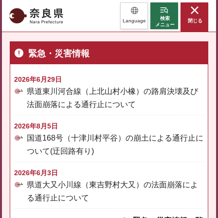
奈良県
検索
Language
閉じる
メニュー
緊急・災害情報
2026年6月29日
県道東川河合線（上北山村小橡）の路肩決壊及び
法面崩落による通行止について
2026年8月5日
国道168号（十津川村平谷）の崩土による通行止に
ついて(迂回路有り)
2026年6月3日
県道大又小川線（東吉野村大又）の法面崩落によ
る通行止について