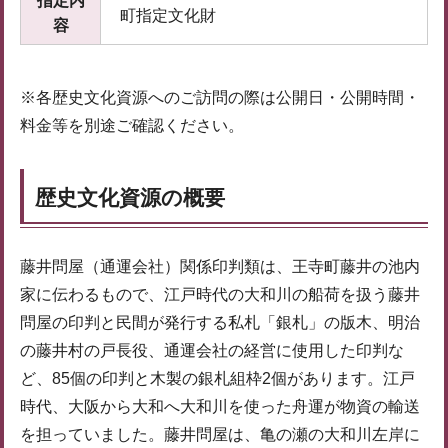
指定内
町指定文化財
容
※各歴史文化資源へのご訪問の際は公開日・公開時間・
料金等を別途ご確認ください。
歴史文化資源の概要
藤井問屋（通運会社）関係印判類は、王寺町藤井の池内
家に伝わるもので、江戸時代の大和川の船荷を扱う藤井
問屋の印判と民間が発行する私札「銀札」の版木、明治
の藤井村の戸長役、通運会社の経営に使用した印判な
ど、85個の印判と木製の銀札組枠2個があります。江戸
時代、大阪から大和へ大和川を使った舟運が物資の輸送
を担っていました。藤井問屋は、亀の瀬の大和川左岸に