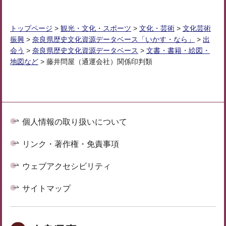
トップページ
>
観光・文化・スポーツ
>
文化・芸術
>
文化芸術
振興
>
奈良県歴史文化資源データベース「いかす・なら」
>
出
会う
>
奈良県歴史文化資源データベース
>
文書・書籍・絵図・
地図など
> 藤井問屋（通運会社）関係印判類
個人情報の取り扱いについて
リンク・著作権・免責事項
ウェブアクセシビリティ
サイトマップ