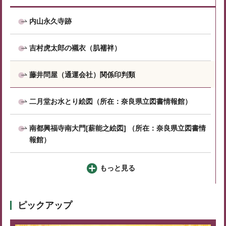
内山永久寺跡
吉村虎太郎の襯衣（肌襦袢）
藤井問屋（通運会社）関係印判類
二月堂お水とり絵図（所在：奈良県立図書情報館）
南都興福寺南大門[薪能之絵図] （所在：奈良県立図書情
報館）
もっと見る
ピックアップ