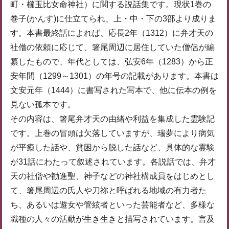
町・櫛玉比女命神社）に関する説話集です。現状1巻の
巻子(かんす)に仕立てられ、上・中・下の3部より成りま
す。本書最終話によれば、応長2年（1312）に弁才天の
社僧の依頼に応じて、箸尾周辺に居住していた僧侶が編
纂したもので、年代としては、弘安6年（1283）から正
安年間（1299～1301）の年号の記載があります。本書は
文安元年（1444）に書写された写本で、他に伝本の例を
見ない孤本です。
その内容は、箸尾弁才天の由緒や利益を集成した霊験記
です。上巻の冒頭は欠落していますが、瑞夢により病気
が平癒した話や、貧困から脱した話など、具体的な霊験
が31話にわたって叙述されています。各説話では、弁才
天の社僧や勧進聖、神子などの神社構成員をはじめとし
て、箸尾周辺の氏人や刀祢と呼ばれる地域の有力者た
ち、あるいは遊女や管絃者といった芸能者など、多様な
職種の人々の活動が生き生きと描写されています。言及