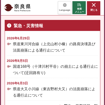
奈良県
検索
Language
閉じる
メニュー
緊急・災害情報
2026年6月29日
県道東川河合線（上北山村小橡）の路肩決壊及び
法面崩落による通行止について
2026年8月5日
国道168号（十津川村平谷）の崩土による通行止に
ついて(迂回路有り)
2026年6月3日
県道大又小川線（東吉野村大又）の法面崩落によ
る通行止について