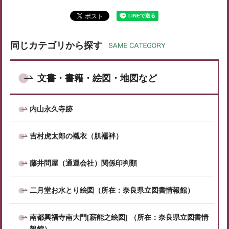
同じカテゴリから探す
文書・書籍・絵図・地図など
内山永久寺跡
吉村虎太郎の襯衣（肌襦袢）
藤井問屋（通運会社）関係印判類
二月堂お水とり絵図（所在：奈良県立図書情報館）
南都興福寺南大門[薪能之絵図] （所在：奈良県立図書情
報館）