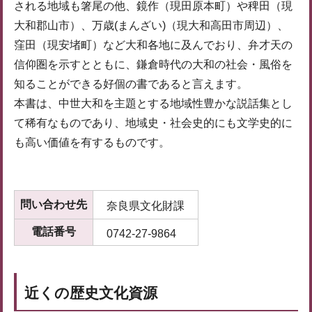
される地域も箸尾の他、鏡作（現田原本町）や稗田（現
大和郡山市）、万歳(まんざい)（現大和高田市周辺）、
窪田（現安堵町）など大和各地に及んでおり、弁才天の
信仰圏を示すとともに、鎌倉時代の大和の社会・風俗を
知ることができる好個の書であると言えます。
本書は、中世大和を主題とする地域性豊かな説話集とし
て稀有なものであり、地域史・社会史的にも文学史的に
も高い価値を有するものです。
問い合わせ先
奈良県文化財課
電話番号
0742-27-9864
近くの歴史文化資源