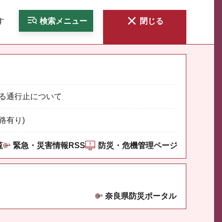
す
検索
メニュー
閉じる
る通行止について
路有り)
覧
緊急・災害情報RSS
防災・危機管理ページ
奈良県防災ポータル