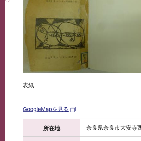
表紙
GoogleMapを見る
奈良県奈良市大安寺西1
所在地