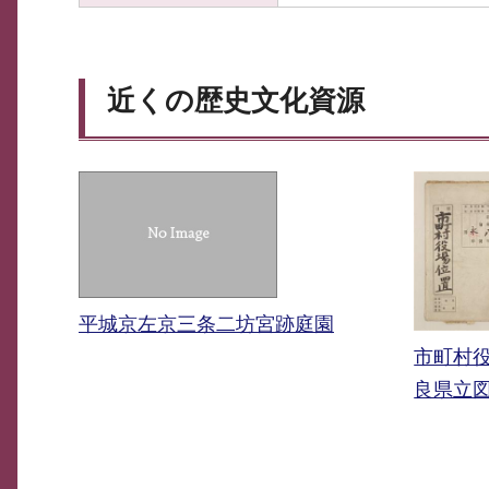
近くの歴史文化資源
平城京左京三条二坊宮跡庭園
市町村
良県立