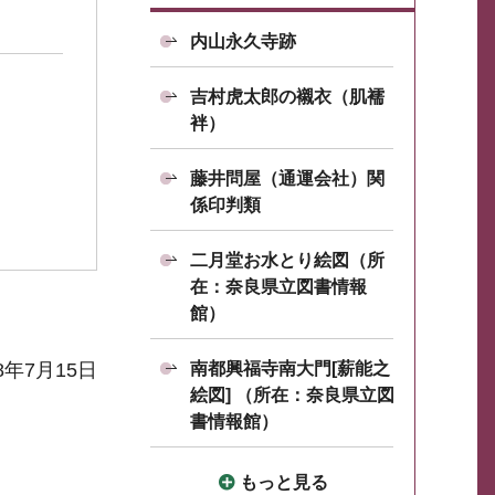
内山永久寺跡
吉村虎太郎の襯衣（肌襦
袢）
藤井問屋（通運会社）関
係印判類
二月堂お水とり絵図（所
在：奈良県立図書情報
館）
8年7月15日
南都興福寺南大門[薪能之
絵図] （所在：奈良県立図
書情報館）
もっと見る