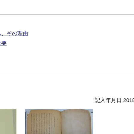
る、その理由
概要
記入年月日 201