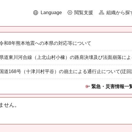
Language
閲覧支援
組織から探
令和8年熊本地震への本県の対応等について
県道東川河合線（上北山村小橡）の路肩決壊及び法面崩落によ
国道168号（十津川村平谷）の崩土による通行止について(迂回
緊急・災害情報一
ません。