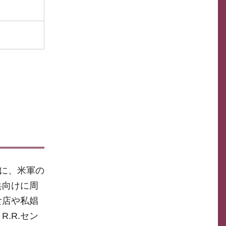
)に、米軍の
兵向けに周
食店や私娼
.R.セン