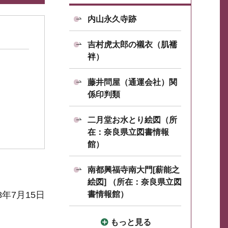
内山永久寺跡
吉村虎太郎の襯衣（肌襦
袢）
藤井問屋（通運会社）関
係印判類
二月堂お水とり絵図（所
在：奈良県立図書情報
館）
南都興福寺南大門[薪能之
絵図] （所在：奈良県立図
8年7月15日
書情報館）
もっと見る