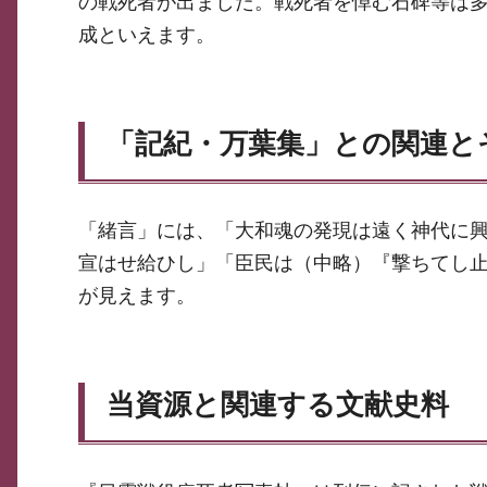
の戦死者が出ました。戦死者を悼む石碑等は
成といえます。
「記紀・万葉集」との関連と
「緒言」には、「大和魂の発現は遠く神代に
宣はせ給ひし」「臣民は（中略）『撃ちてし
が見えます。
当資源と関連する文献史料