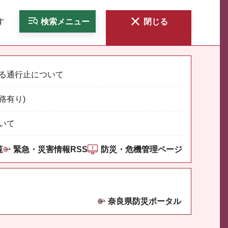
す
検索
メニュー
閉じる
る通行止について
路有り)
いて
覧
緊急・災害情報RSS
防災・危機管理ページ
奈良県防災ポータル