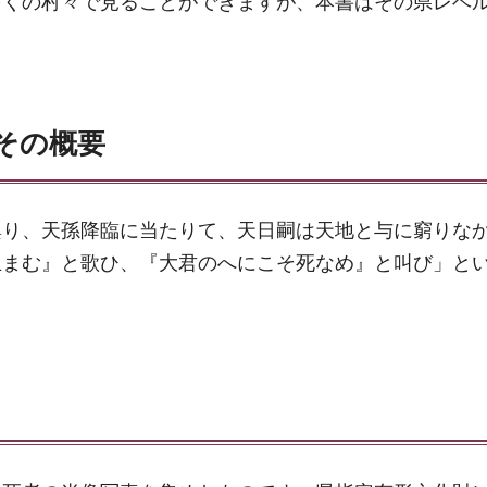
多くの村々で見ることができますが、本書はその県レベ
その概要
興り、天孫降臨に当たりて、天日嗣は天地と与に窮りな
止まむ』と歌ひ、『大君のへにこそ死なめ』と叫び」と