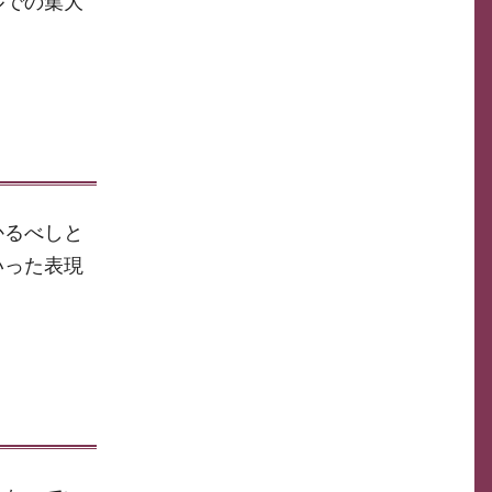
ルでの集大
かるべしと
いった表現