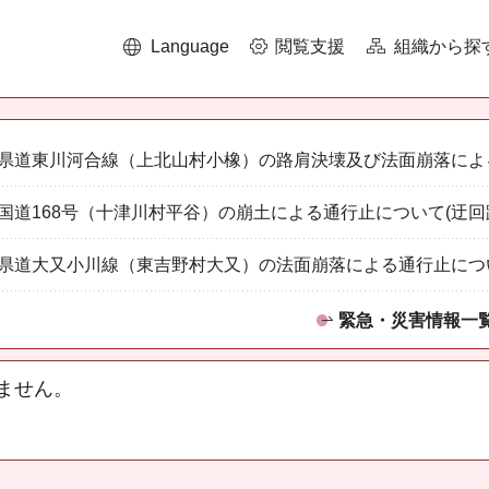
Language
閲覧支援
組織から探
県道東川河合線（上北山村小橡）の路肩決壊及び法面崩落によ
国道168号（十津川村平谷）の崩土による通行止について(迂回
県道大又小川線（東吉野村大又）の法面崩落による通行止につ
緊急・災害情報一
ません。