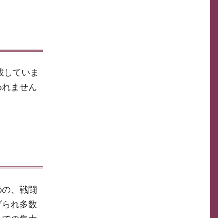
載していま
われません
。
のの、戦闘
げられ多数