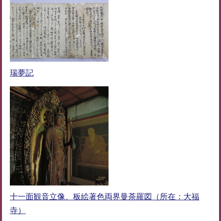
瑞夢記
十一面観音立像、板絵著色両界曼荼羅図（所在：大福
寺）