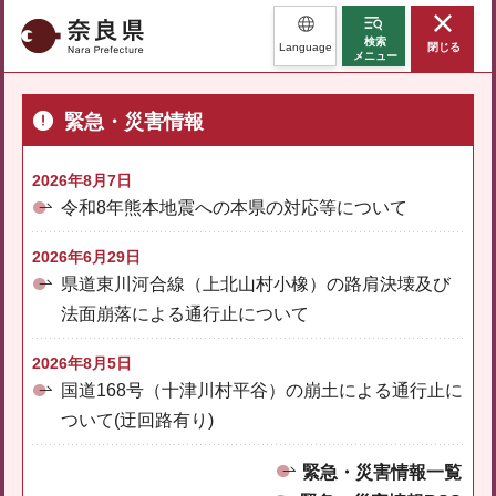
奈良県
検索
Language
閉じる
メニュー
緊急・災害情報
2026年8月7日
令和8年熊本地震への本県の対応等について
2026年6月29日
県道東川河合線（上北山村小橡）の路肩決壊及び
法面崩落による通行止について
2026年8月5日
国道168号（十津川村平谷）の崩土による通行止に
ついて(迂回路有り)
緊急・災害情報一覧