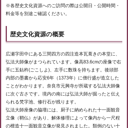
※各歴史文化資源へのご訪問の際は公開日・公開時間・
料金等を別途ご確認ください。
歴史文化資源の概要
広瀬字田中にある三間四方の四注造本瓦葺きの本堂に、
弘法大師像がまつられています。像高83.6cmの座像で右
手に五鈷杵(ごこしよ)、左手に数珠を持ちます。後頭部
内部の墨書から応安6年（1373年）に僧行盛が造立した
ことがわかります。奈良市元興寺が所蔵する弘法大師像
に次ぐ古さです。境内の南には弘法大師が掘ったと伝え
られる梵字池、修行石が残ります。
弘法大師座像の脇壇には、厨子に納められた十一面観音
立像（鞘仏）があり、解体修理によって像内から一尺程
の檀造十一面観音立像が発見されました。類例のない十