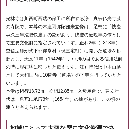
光林寺は川西町西端の保田に所在する浄土真宗仏光寺派
の寺院で、本尊の木造阿弥陀如来立像は、足枘に「快慶
承久三年法眼快慶」の銘があり、快慶の最晩年の作とし
て重要文化財に指定されています。正和2年（1313年）
空信法師が式下郡伴堂村（現三宅町）に開いた道場を起
源とし、天文11年（1542年）、中興の祖である信旭法師
の時に現在地に移ったと伝えます。江戸時代は中本山格
として大和国内に10箇寺（道場）の下寺を持っていたと
いいます。
本堂は桁行13.72m、梁間12.85m、入母屋造で、建立年
代は、鬼瓦に承応3年（1654年）の銘があり、この頃の
建立と考えられます。
地域にとって大切な歴史文化資源であ