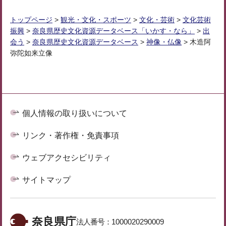
トップページ
>
観光・文化・スポーツ
>
文化・芸術
>
文化芸術
振興
>
奈良県歴史文化資源データベース「いかす・なら」
>
出
会う
>
奈良県歴史文化資源データベース
>
神像・仏像
> 木造阿
弥陀如来立像
個人情報の取り扱いについて
リンク・著作権・免責事項
ウェブアクセシビリティ
サイトマップ
奈良県庁
法人番号：
1000020290009