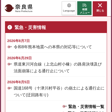
奈良県
検索
Language
閉じる
メニュー
緊急・災害情報
2026年8月7日
令和8年熊本地震への本県の対応等について
2026年6月29日
県道東川河合線（上北山村小橡）の路肩決壊及び
法面崩落による通行止について
2026年8月5日
国道168号（十津川村平谷）の崩土による通行止に
ついて(迂回路有り)
緊急・災害情報一覧