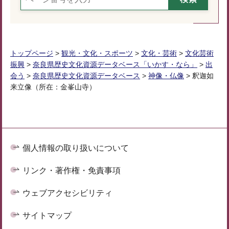
トップページ
>
観光・文化・スポーツ
>
文化・芸術
>
文化芸術
振興
>
奈良県歴史文化資源データベース「いかす・なら」
>
出
会う
>
奈良県歴史文化資源データベース
>
神像・仏像
> 釈迦如
来立像（所在：金峯山寺）
個人情報の取り扱いについて
リンク・著作権・免責事項
ウェブアクセシビリティ
サイトマップ