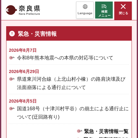
奈良県
検索
Language
閉じる
メニュー
緊急・災害情報
2026年8月7日
令和8年熊本地震への本県の対応等について
2026年6月29日
県道東川河合線（上北山村小橡）の路肩決壊及び
法面崩落による通行止について
2026年8月5日
国道168号（十津川村平谷）の崩土による通行止に
ついて(迂回路有り)
緊急・災害情報一覧