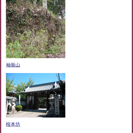
袖振山
桜本坊