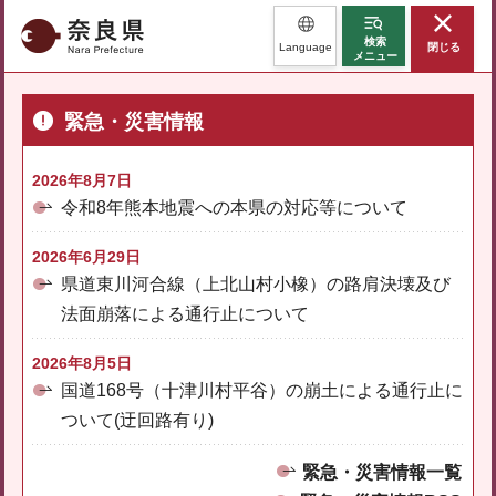
奈良県
検索
Language
閉じる
メニュー
緊急・災害情報
2026年8月7日
令和8年熊本地震への本県の対応等について
2026年6月29日
県道東川河合線（上北山村小橡）の路肩決壊及び
法面崩落による通行止について
2026年8月5日
国道168号（十津川村平谷）の崩土による通行止に
ついて(迂回路有り)
緊急・災害情報一覧