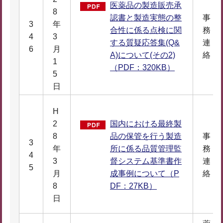
医薬品の製造販売承
8
認書と製造実態の整
事
3
年
合性に係る点検に関
務
4
3
する質疑応答集(Q&
連
6
月
A)について(その2)
絡
1
（PDF：320KB）
5
日
H
2
国内における最終製
8
品の保管を行う製造
事
3
年
所に係る品質管理監
務
4
3
督システム基準書作
連
5
月
成事例について（P
絡
8
DF：27KB）
日