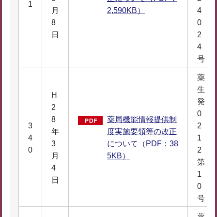
1
月
2,590KB）
4
8
0
日
2
4
号
薬
生
H
発
2
0
8
薬局機能情報提供制
3
2
年
度実施要領等の改正
4
1
3
について（PDF：38
0
2
月
5KB）
第
4
1
日
0
号
薬