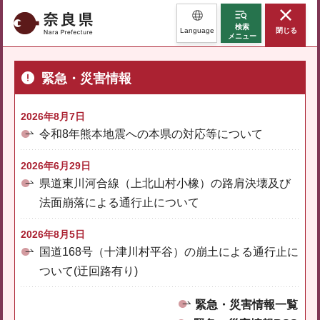
奈良県
検索
Language
閉じる
メニュー
緊急・災害情報
2026年8月7日
令和8年熊本地震への本県の対応等について
2026年6月29日
県道東川河合線（上北山村小橡）の路肩決壊及び
法面崩落による通行止について
2026年8月5日
国道168号（十津川村平谷）の崩土による通行止に
ついて(迂回路有り)
緊急・災害情報一覧