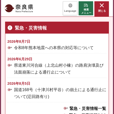
奈良県
検索
Language
閉じる
メニュー
緊急・災害情報
2026年8月7日
令和8年熊本地震への本県の対応等について
2026年6月29日
県道東川河合線（上北山村小橡）の路肩決壊及び
法面崩落による通行止について
2026年8月5日
国道168号（十津川村平谷）の崩土による通行止に
ついて(迂回路有り)
緊急・災害情報一覧