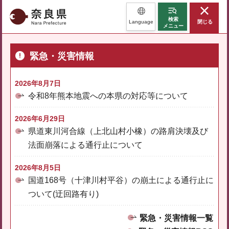
奈良県
検索
Language
閉じる
メニュー
緊急・災害情報
2026年8月7日
令和8年熊本地震への本県の対応等について
2026年6月29日
県道東川河合線（上北山村小橡）の路肩決壊及び
法面崩落による通行止について
2026年8月5日
国道168号（十津川村平谷）の崩土による通行止に
ついて(迂回路有り)
緊急・災害情報一覧