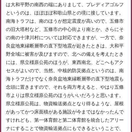
は大和平野の南西の端にありまして、プレディアゴルフ
というのは、ほぼほぼ和歌山県との境に接しています。
南海トラフは、南のほうが想定震度が高いので、五條市
の旧大塔村など、五條市の中心街より南とか、さらにそ
の南の十津川村については対応できますが、一方で、奈
良盆地東縁断層帯の直下型地震が起きたときは、大和平
野全域に被害が及びますので、北への備えを考えたとき
には、県立橿原公苑のほうが、東西南北、どこへもアク
セスがよいので、当然、中核的防災拠点というのは、南
海トラフだけでなく奈良盆地東縁断層帯の直下型地震も
念頭に置きますので、それを両方考えると、やはり五條
市よりは県立橿原公苑のほうがいいだろうと思います。
県立橿原公苑は、物資輸送拠点となり得るような、屋根
があってかつ床面積がある施設が今まではなかったんで
すけれども、第一体育館と第二体育館を統合したアリー
ナにすることで物資輸送拠点にもできるということで、