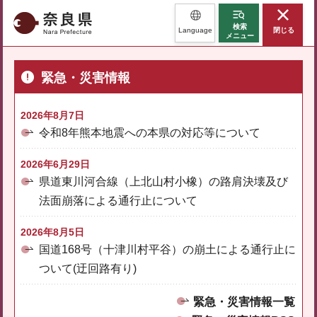
奈良県
検索
Language
閉じる
メニュー
緊急・災害情報
2026年8月7日
令和8年熊本地震への本県の対応等について
2026年6月29日
県道東川河合線（上北山村小橡）の路肩決壊及び
法面崩落による通行止について
2026年8月5日
国道168号（十津川村平谷）の崩土による通行止に
ついて(迂回路有り)
緊急・災害情報一覧