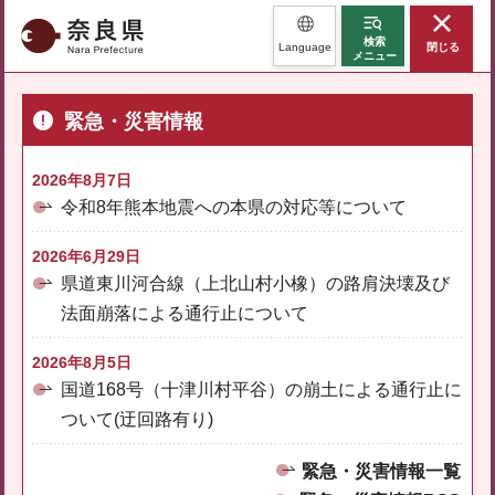
奈良県
検索
Language
閉じる
メニュー
緊急・災害情報
2026年8月7日
令和8年熊本地震への本県の対応等について
2026年6月29日
県道東川河合線（上北山村小橡）の路肩決壊及び
法面崩落による通行止について
2026年8月5日
国道168号（十津川村平谷）の崩土による通行止に
ついて(迂回路有り)
緊急・災害情報一覧