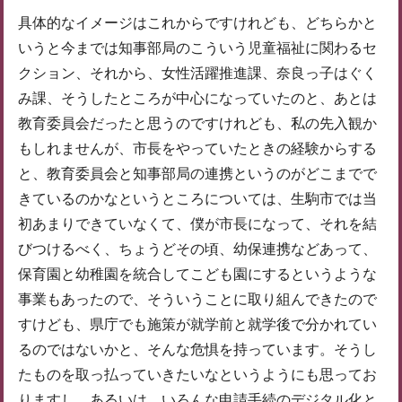
具体的なイメージはこれからですけれども、どちらかと
いうと今までは知事部局のこういう児童福祉に関わるセ
クション、それから、女性活躍推進課、奈良っ子はぐく
み課、そうしたところが中心になっていたのと、あとは
教育委員会だったと思うのですけれども、私の先入観か
もしれませんが、市長をやっていたときの経験からする
と、教育委員会と知事部局の連携というのがどこまでで
きているのかなというところについては、生駒市では当
初あまりできていなくて、僕が市長になって、それを結
びつけるべく、ちょうどその頃、幼保連携などあって、
保育園と幼稚園を統合してこども園にするというような
事業もあったので、そういうことに取り組んできたので
すけども、県庁でも施策が就学前と就学後で分かれてい
るのではないかと、そんな危惧を持っています。そうし
たものを取っ払っていきたいなというようにも思ってお
りますし、あるいは、いろんな申請手続のデジタル化と