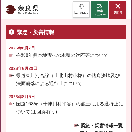
奈良県
検索
Language
閉じる
メニュー
緊急・災害情報
2026年8月7日
令和8年熊本地震への本県の対応等について
2026年6月29日
県道東川河合線（上北山村小橡）の路肩決壊及び
法面崩落による通行止について
2026年8月5日
国道168号（十津川村平谷）の崩土による通行止に
ついて(迂回路有り)
緊急・災害情報一覧