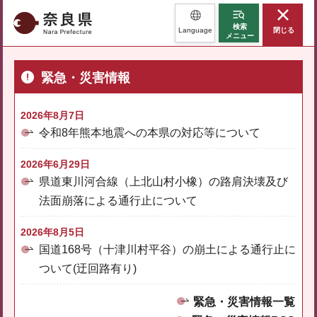
奈良県
検索
Language
閉じる
メニュー
緊急・災害情報
2026年8月7日
令和8年熊本地震への本県の対応等について
2026年6月29日
県道東川河合線（上北山村小橡）の路肩決壊及び
法面崩落による通行止について
2026年8月5日
国道168号（十津川村平谷）の崩土による通行止に
ついて(迂回路有り)
緊急・災害情報一覧