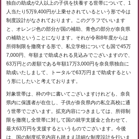
独自の助成が2人以上の子供を扶養する世帯について、1
人当たり5万9,400円が上乗せされているという形で今は
制度設計がなされております。このグラフでいいます
と、オレンジ色の部分が国の補助、青色の部分が奈良県
の補助ということになります。それが令和8年度からは
所得制限を撤廃する形で、私立学校についても国で45万
7,000円、年額まで助成される見込みでございますので、
63万円との差額である年額17万3,000円を奈良県独自に
助成いたしまして、トータルで63万円まで助成するとい
う形にしたいと考えております。
対象世帯は、枠の中に書いてございますけれども、奈良
県内に保護者が在住し、子供が奈良県内の私立高校に通
う世帯でございます。拡充内容につきましては、所得制
限を撤廃し全世帯に対して国の就学支援金と合わせて、
最大63万円を支援するというものでございます。今後
は、国の制度拡充内容も踏まえ詳細な制度設計を行いま