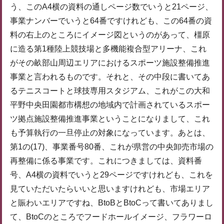
う、このA4横の資料の通しページ数でいうと21ページ、
事業ナンバーでいうと64番ですけれども、この64番の資
料の右上のところにイメージ図というのがあって、橿原
に造る第1種陸上競技場と多機能複合型アリーナ、これ
がその畝部山周辺エリアにおけるスポーツ施設整備推進
事業と言われるものです。それと、その中段に書いてあ
るテニスコートと球技専用スタジアム、これがこの大和
平野中央田園都市構想の地域内で計画されているスポー
ツ拠点施設整備推進事業ということになりまして、これ
も予算執行の一旦停止の対象になっています。あとは、
第1の(17)、事業番号80番、これが県営の中央卸売市場の
再整備に係る事業です。これにつきましては、資料番
号、A4横の資料でいうと29ページですけれども、これを
見ていただいたらいいと思いますけれども、市場エリア
と賑わいエリアですね、BtoBとBtoCって書いてありまし
て、BtoCのところでフードホールイメージ、フラワーロ