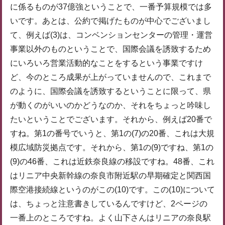
に係るものが37億強ということで、一番予算規模では多
いです。あとは、公約で掲げたものが中心でございまし
て、例えば(3)は、コンベンションセンターの管理・運営
事業以外のものということで、国際会議を誘致するため
にいろいろ営業活動的なことをするという事業ですけ
ど、今のところ成果が上がっていませんので、これまで
のように、国際会議を誘致するということに限って、県
が動くのがいいのかどうなのか、それをちょっと吟味し
たいということでございます。それから、例えば20番で
すね。第1の番号でいうと、第1の(7)の20番、これは大規
模広域防災拠点です。それから、第1の(9)ですね、第1の
(9)の46番、これは近鉄奈良線の移設ですね。48番、これ
はリニア中央新幹線の奈良市附近駅の早期確定と関西国
際空港接続線というのがこの(10)です。この(10)について
は、ちょっと注意書きしているんですけど、2ページの
一番上のところですね。よく山下さんはリニアの奈良駅