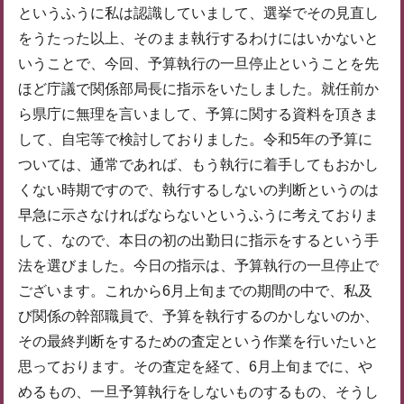
というふうに私は認識していまして、選挙でその見直し
をうたった以上、そのまま執行するわけにはいかないと
いうことで、今回、予算執行の一旦停止ということを先
ほど庁議で関係部局長に指示をいたしました。就任前か
ら県庁に無理を言いまして、予算に関する資料を頂きま
して、自宅等で検討しておりました。令和5年の予算に
ついては、通常であれば、もう執行に着手してもおかし
くない時期ですので、執行するしないの判断というのは
早急に示さなければならないというふうに考えておりま
して、なので、本日の初の出勤日に指示をするという手
法を選びました。今日の指示は、予算執行の一旦停止で
ございます。これから6月上旬までの期間の中で、私及
び関係の幹部職員で、予算を執行するのかしないのか、
その最終判断をするための査定という作業を行いたいと
思っております。その査定を経て、6月上旬までに、や
めるもの、一旦予算執行をしないものするもの、そうし