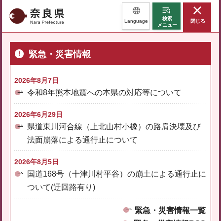
奈良県
検索
Language
閉じる
メニュー
緊急・災害情報
2026年8月7日
令和8年熊本地震への本県の対応等について
2026年6月29日
県道東川河合線（上北山村小橡）の路肩決壊及び
法面崩落による通行止について
2026年8月5日
国道168号（十津川村平谷）の崩土による通行止に
ついて(迂回路有り)
緊急・災害情報一覧