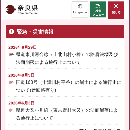
奈良県
検索
Language
閉じる
メニュー
緊急・災害情報
2026年6月29日
県道東川河合線（上北山村小橡）の路肩決壊及び
法面崩落による通行止について
2026年8月5日
国道168号（十津川村平谷）の崩土による通行止に
ついて(迂回路有り)
2026年6月3日
県道大又小川線（東吉野村大又）の法面崩落によ
る通行止について