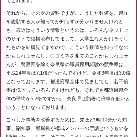
てとれます。
それから、その次の資料ですが、こうした数値を、県庁
を志願する人が知ってか知らずか分かりませんけれど
も、最近はそういう情報というのは、いろんなネット上
のサイトで結構流布してまして、大学生なんかはそうし
たものを結構見てますので、こういう数値を知ってなの
かもしれませんし、口コミ等を見てのことかもしれませ
んが、警察官を除く奈良県の職員採用試験の競争率は、
平成24年度は7.1倍だったんですけど、令和3年度は3.0倍
となっております。都道府県全体で見ましても、若干倍
率は低下しているんですけれども、それでも都道府県全
体の平均が5.2倍ですから、奈良県は顕著に倍率が低いと
いうことになっております。
こうした事態を改善するために、先ほど9時10分から知
事、副知事、部局長が構成メンバーの庁議というものを
開催いたしまして、そこで、こうしたゆゆしき事態を改