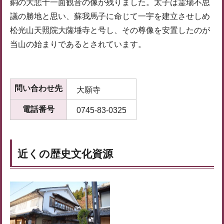
銅の大悲十一面観音の像が残りました。太子は霊瑞不思
議の勝地と思い、蘇我馬子に命じて一宇を建立させしめ
松光山天照院大薩埵寺と号し、その尊像を安置したのが
当山の始まりであるとされています。
問い合わせ先
大願寺
電話番号
0745-83-0325
近くの歴史文化資源