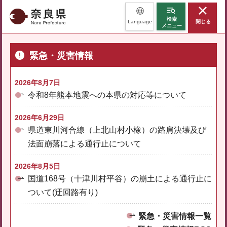
奈良県
検索
Language
閉じる
メニュー
緊急・災害情報
2026年8月7日
令和8年熊本地震への本県の対応等について
2026年6月29日
県道東川河合線（上北山村小橡）の路肩決壊及び
法面崩落による通行止について
2026年8月5日
国道168号（十津川村平谷）の崩土による通行止に
ついて(迂回路有り)
緊急・災害情報一覧