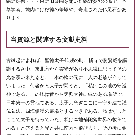
森野好徳・・・森野旧薬園を開いた森野賽郭の孫で、本
草学者。境内には好徳の筆塚や、寄進された仏足石があ
ります。
当資源と関連する文献史料
古縁起によれば、聖徳太子41歳の時、橘寺で勝鬘経を講
讃するさ中、東北方から霊光があり不思議に思ってその
光を慕い来たると、一本の松の元に一人の老翁が立って
いました。何者かと太子が問うと、「私はこの地の守護
神である。この地は昔から天照大神に縁のある場所で、
日本第一の霊地である。太子よ急ぎここに一宇を建て灌
仏弘法、四海鎮護の霊場とするべきである。私はずっと
ここで太子を待っていた。私は本地補陀落世界の教主で
ある」と答えると光と共に南方へ飛び去り、その後に金