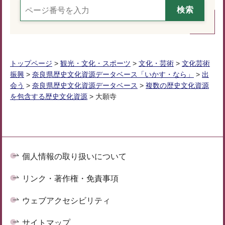
トップページ
>
観光・文化・スポーツ
>
文化・芸術
>
文化芸術
振興
>
奈良県歴史文化資源データベース「いかす・なら」
>
出
会う
>
奈良県歴史文化資源データベース
>
複数の歴史文化資源
を包含する歴史文化資源
> 大願寺
個人情報の取り扱いについて
リンク・著作権・免責事項
ウェブアクセシビリティ
サイトマップ