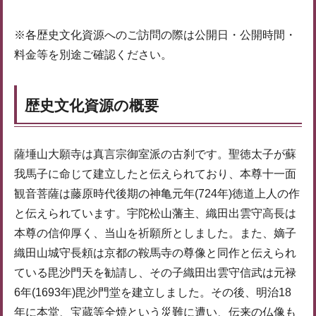
※各歴史文化資源へのご訪問の際は公開日・公開時間・
料金等を別途ご確認ください。
歴史文化資源の概要
薩埵山大願寺は真言宗御室派の古刹です。聖徳太子が蘇
我馬子に命じて建立したと伝えられており、本尊十一面
観音菩薩は藤原時代後期の神亀元年(724年)徳道上人の作
と伝えられています。宇陀松山藩主、織田出雲守高長は
本尊の信仰厚く、当山を祈願所としました。また、嫡子
織田山城守長頼は京都の鞍馬寺の尊像と同作と伝えられ
ている毘沙門天を勧請し、その子織田出雲守信武は元禄
6年(1693年)毘沙門堂を建立しました。その後、明治18
年に本堂、宝蔵等全焼という災難に遭い、伝来の仏像も