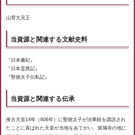
山背大兄王
当資源と関連する文献史料
『日本書紀』
『日本霊異記』
『聖徳太子伝私記』
当資源と関連する伝承
推古天皇14年（606年）に聖徳太子が法華経を講説され
たことに喜ばれた天皇が当地をあてがい、斑鳩寺の地に