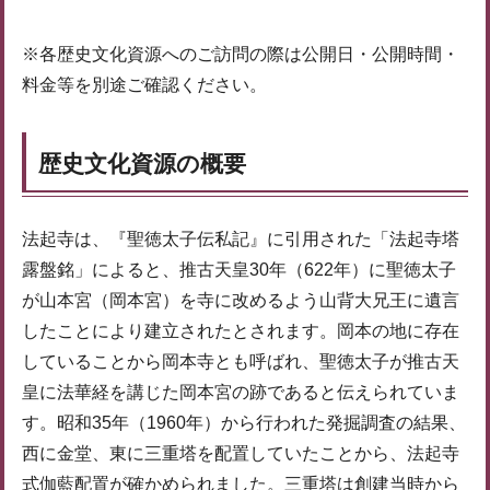
※各歴史文化資源へのご訪問の際は公開日・公開時間・
料金等を別途ご確認ください。
歴史文化資源の概要
法起寺は、『聖徳太子伝私記』に引用された「法起寺塔
露盤銘」によると、推古天皇30年（622年）に聖徳太子
が山本宮（岡本宮）を寺に改めるよう山背大兄王に遺言
したことにより建立されたとされます。岡本の地に存在
していることから岡本寺とも呼ばれ、聖徳太子が推古天
皇に法華経を講じた岡本宮の跡であると伝えられていま
す。昭和35年（1960年）から行われた発掘調査の結果、
西に金堂、東に三重塔を配置していたことから、法起寺
式伽藍配置が確かめられました。三重塔は創建当時から