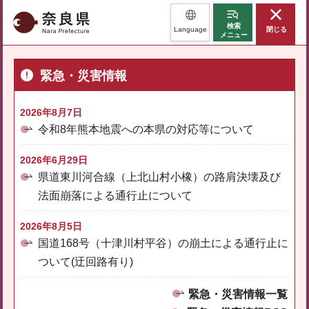
奈良県
検索
Language
閉じる
メニュー
緊急・災害情報
2026年8月7日
令和8年熊本地震への本県の対応等について
2026年6月29日
県道東川河合線（上北山村小橡）の路肩決壊及び
法面崩落による通行止について
2026年8月5日
国道168号（十津川村平谷）の崩土による通行止に
ついて(迂回路有り)
緊急・災害情報一覧