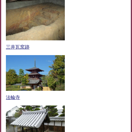
三井瓦窯跡
法輪寺