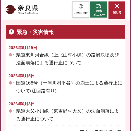
奈良県
検索
Language
閉じる
メニュー
緊急・災害情報
2026年6月29日
県道東川河合線（上北山村小橡）の路肩決壊及び
法面崩落による通行止について
2026年8月5日
国道168号（十津川村平谷）の崩土による通行止に
ついて(迂回路有り)
2026年6月3日
県道大又小川線（東吉野村大又）の法面崩落によ
る通行止について