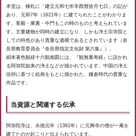
本堂は、棟札に「建立元和七年辛酉暦拾月七日」の記が
あり、元和7年（1621年）に建てられたことがわかりま
す。客殿・庫裏・中門もこの時のものと考えられていま
す。主要建物が同時の建立になり、しかも浄土宗寺院と
しての特色があり貴重な遺構であるとされています（奈
良県教育委員会『奈良県指定文化財 第六集』）。
絹本著色観経十六観相図には、『観無量寿経』に説かれ
る阿弥陀如来の浄土などが描かれています。中国の浄土
信仰に基づく絵画をもとに描かれた、鎌倉時代の貴重な
作品です。
当資源と関連する伝承
阿弥陀寺は、永徳元年（1381年）に元興寺の僧が一庵を
建てたのが起こりと伝えられています。