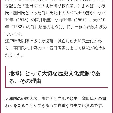
を記した「窪田左下大明神御頭役次第」によれば、小泉
氏・龍田氏といった筒井氏配下の大和武士のほか、永正
10年（1513）の筒井順盛、永禄10年（1567）、天正10
年（1582）の筒井順慶のように、筒井一族も頭役を務め
ています。
江戸時代以降は多くが没落・滅亡した大和武士にかわ
り、窪田氏の末裔の中・石田両家によって祭祀が維持さ
れました。
地域にとって大切な歴史文化資源であ
る、その理由
大和国の戦国大名、筒井氏と当地の領主、窪田氏との関
わりを見ることができる点で貴重な歴史文化資源です。