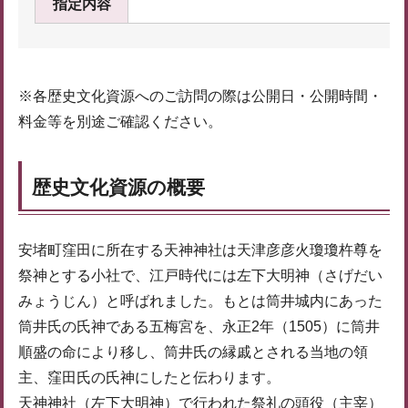
指定内容
※各歴史文化資源へのご訪問の際は公開日・公開時間・
料金等を別途ご確認ください。
歴史文化資源の概要
安堵町窪田に所在する天神神社は天津彦彦火瓊瓊杵尊を
祭神とする小社で、江戸時代には左下大明神（さげだい
みょうじん）と呼ばれました。もとは筒井城内にあった
筒井氏の氏神である五梅宮を、永正2年（1505）に筒井
順盛の命により移し、筒井氏の縁戚とされる当地の領
主、窪田氏の氏神にしたと伝わります。
天神神社（左下大明神）で行われた祭礼の頭役（主宰）