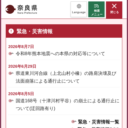
奈良県
検索
Language
閉じる
メニュー
緊急・災害情報
2026年8月7日
令和8年熊本地震への本県の対応等について
2026年6月29日
県道東川河合線（上北山村小橡）の路肩決壊及び
法面崩落による通行止について
2026年8月5日
国道168号（十津川村平谷）の崩土による通行止に
ついて(迂回路有り)
緊急・災害情報一覧