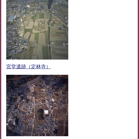
宮堂遺跡（定林寺）