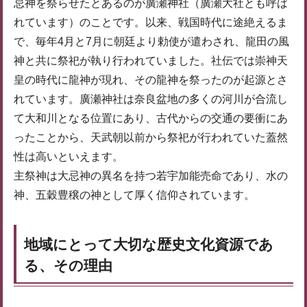
忌神を祭らせたとあるのが廣瀬神社（廣瀬大社とも呼ば
れています）のことです。以来、戦国時代に途絶えるま
で、毎年4月と7月に朝廷より勅使が遣わされ、龍田の風
神と共に祭祀が執り行われていました。社伝では崇神天
皇の時代に龍神が現れ、その龍神を祭ったのが起源とさ
れています。廣瀬神社は奈良盆地の多くの河川が合流し
て大和川となる位置にあり、古代からの交通の要衝にあ
ったことから、天武朝以前から祭祀が行われていた蓋然
性は高いといえます。
主祭神は大忌神の異名を持つ若宇加能売命であり、水の
神、五穀豊穣の神として厚く信仰されています。
地域にとって大切な歴史文化資源であ
る、その理由