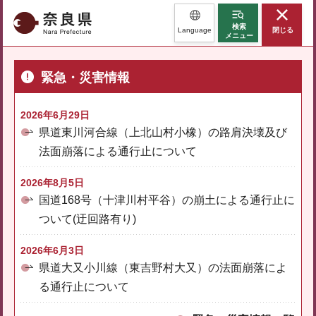
奈良県
検索
Language
閉じる
メニュー
緊急・災害情報
2026年6月29日
県道東川河合線（上北山村小橡）の路肩決壊及び
法面崩落による通行止について
2026年8月5日
国道168号（十津川村平谷）の崩土による通行止に
ついて(迂回路有り)
2026年6月3日
県道大又小川線（東吉野村大又）の法面崩落によ
る通行止について