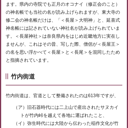
ます。県内の寺院でも正月のオコナイ（修正会のこと）
の神名帳でも当社の名が読み上げられますが、東大寺の
修二会の神名帳だけは、「＜長屋＞大明神」と、延喜式
神名帳には記されていない神社名が読み上げられていま
す。＜長屋神社＞は奈良県内をはじめ近畿地方に実在し
ませんが、これはその昔、写した際、僧侶が＜長屋王＞
の名を思い浮かべて＜長屋＞と＜長尾＞を混同したため
と指摘されています。
竹内街道
竹内街道は、官道として整備されたのは613年ですが、
（ア）旧石器時代には二上山で産出されたサヌカイ
トが竹内峠を越えて各地に運ばれたこと、
（イ）弥生時代には大陸から伝わった稲作文化が竹