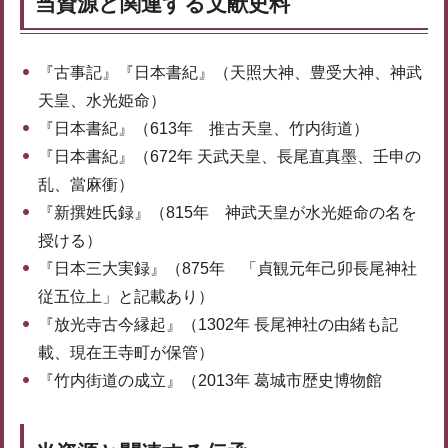
当資源と関連する文献史料
『古事記』『日本書紀』（天照大神、豊受大神、神武
天皇、水光姫命）
『日本書紀』（613年 推古天皇、竹内街道）
『日本書紀』（672年 天武天皇、長尾直真墨、壬申の
乱、當麻衝）
『新撰姓氏録』（815年 神武天皇が水光姫命の名を
授ける）
『日本三大実録』（875年 「貞観元年己卯長尾神社
従五位上」と記載あり）
『放光寺古今縁起』（1302年 長尾神社の由緒も記
載、現在王寺町が保管）
『竹内街道の成立』（2013年 葛城市歴史博物館