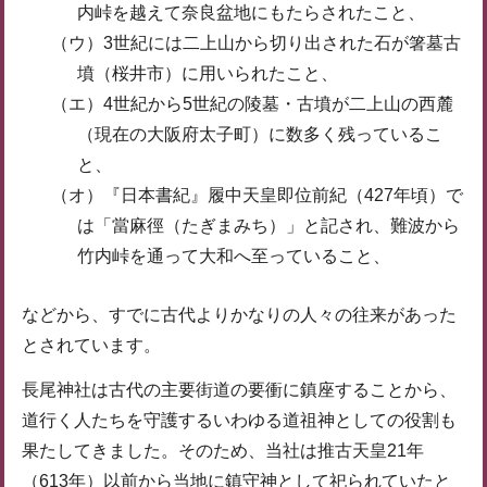
内峠を越えて奈良盆地にもたらされたこと、
（ウ）3世紀には二上山から切り出された石が箸墓古
墳（桜井市）に用いられたこと、
（エ）4世紀から5世紀の陵墓・古墳が二上山の西麓
（現在の大阪府太子町）に数多く残っているこ
と、
（オ）『日本書紀』履中天皇即位前紀（427年頃）で
は「當麻徑（たぎまみち）」と記され、難波から
竹内峠を通って大和へ至っていること、
などから、すでに古代よりかなりの人々の往来があった
とされています。
長尾神社は古代の主要街道の要衝に鎮座することから、
道行く人たちを守護するいわゆる道祖神としての役割も
果たしてきました。そのため、当社は推古天皇21年
（613年）以前から当地に鎮守神として祀られていたと