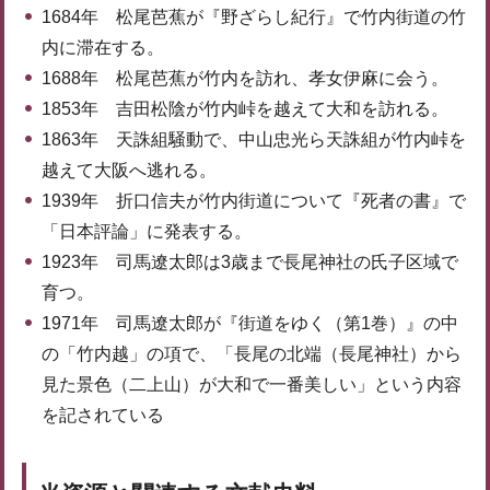
1684年 松尾芭蕉が『野ざらし紀行』で竹内街道の竹
内に滞在する。
1688年 松尾芭蕉が竹内を訪れ、孝女伊麻に会う。
1853年 吉田松陰が竹内峠を越えて大和を訪れる。
1863年 天誅組騒動で、中山忠光ら天誅組が竹内峠を
越えて大阪へ逃れる。
1939年 折口信夫が竹内街道について『死者の書』で
「日本評論」に発表する。
1923年 司馬遼太郎は3歳まで長尾神社の氏子区域で
育つ。
1971年 司馬遼太郎が『街道をゆく（第1巻）』の中
の「竹内越」の項で、「長尾の北端（長尾神社）から
見た景色（二上山）が大和で一番美しい」という内容
を記されている