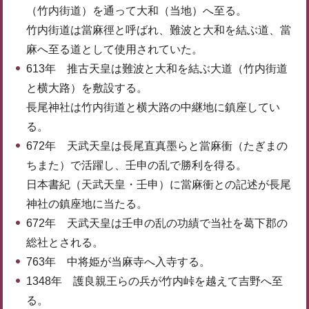
（竹内街道）を通って大和（当地）へ至る。
竹内街道は當麻徑と呼ばれ、難波と大和を結ぶ道、當
麻へ至る道として使用されていた。
613年 推古天皇は難波と大和を結ぶ大道（竹内街道
と横大路）を敷設する。
長尾神社は竹内街道と横大路の中継地に鎮座してい
る。
672年 天武天皇は長尾直真墨らと當麻衝（たぎまの
ちまた）で活躍し、壬申の乱で勝利を得る。
日本書紀（天武天皇・壬申）に當麻衝との記述が長尾
神社の鎮座地に当たる。
672年 天武天皇は壬申の乱の功績で当社を葛下郡の
総社とされる。
763年 中将姫が当麻寺へ入寺する。
1348年 護良親王らの兵が竹内峠を越えて吉野へ至
る。