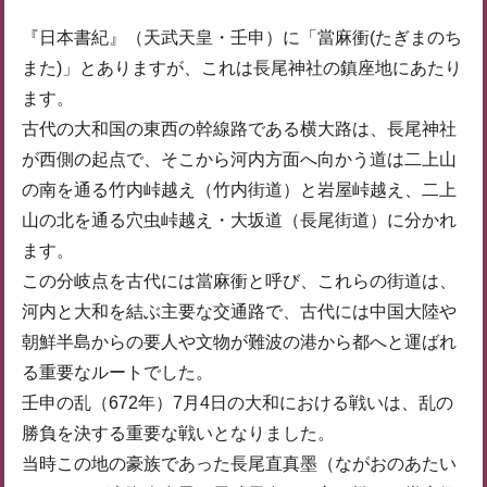
『日本書紀』（天武天皇・壬申）に「當麻衝(たぎまのち
また)」とありますが、これは長尾神社の鎮座地にあたり
ます。
古代の大和国の東西の幹線路である横大路は、長尾神社
が西側の起点で、そこから河内方面へ向かう道は二上山
の南を通る竹内峠越え（竹内街道）と岩屋峠越え、二上
山の北を通る穴虫峠越え・大坂道（長尾街道）に分かれ
ます。
この分岐点を古代には當麻衝と呼び、これらの街道は、
河内と大和を結ぶ主要な交通路で、古代には中国大陸や
朝鮮半島からの要人や文物が難波の港から都へと運ばれ
る重要なルートでした。
壬申の乱（672年）7月4日の大和における戦いは、乱の
勝負を決する重要な戦いとなりました。
当時この地の豪族であった長尾直真墨（ながおのあたい