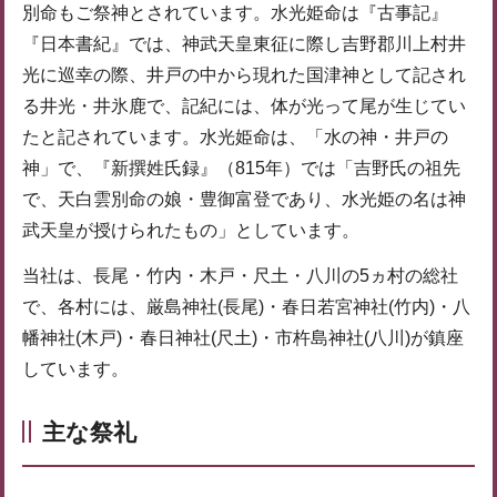
別命もご祭神とされています。水光姫命は『古事記』
『日本書紀』では、神武天皇東征に際し吉野郡川上村井
光に巡幸の際、井戸の中から現れた国津神として記され
る井光・井氷鹿で、記紀には、体が光って尾が生じてい
たと記されています。水光姫命は、「水の神・井戸の
神」で、『新撰姓氏録』（815年）では「吉野氏の祖先
で、天白雲別命の娘・豊御富登であり、水光姫の名は神
武天皇が授けられたもの」としています。
当社は、長尾・竹内・木戸・尺土・八川の5ヵ村の総社
で、各村には、厳島神社(長尾)・春日若宮神社(竹内)・八
幡神社(木戸)・春日神社(尺土)・市杵島神社(八川)が鎮座
しています。
主な祭礼