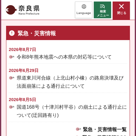
奈良県
検索
Language
閉じる
メニュー
緊急・災害情報
2026年8月7日
令和8年熊本地震への本県の対応等について
2026年6月29日
県道東川河合線（上北山村小橡）の路肩決壊及び
法面崩落による通行止について
2026年8月5日
国道168号（十津川村平谷）の崩土による通行止に
ついて(迂回路有り)
緊急・災害情報一覧