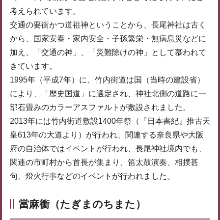
考えられています。
交通の要衝かつ道祖神ということから、長尾神社は古く
から、国家安泰・家内安全・子孫繁栄・無病息災などに
加え、「交通の神」、「災難除けの神」として慕われて
きています。
1995年（平成7年）に、竹内街道は国（当時の建設省）
により、「歴史国道」に選定され、神社北側の道路に一
部石畳みのカラーアスファルトが敷設されました。
2013年には竹内街道敷設1400年祭（『日本書紀』推古天
皇613年の大道より）が行われ、関連する奈良県や大阪
府の自治体ではイベントが行われ、長尾神社境内でも、
関連の市町村から首長が集まり、笛太鼓演奏、相撲甚
句、燈火行事などのイベントが行われました。
當麻衝（たぎまのちまた）