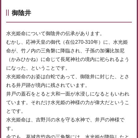
御陰井
水光姫命について御陰井の伝承があります。
むかし、応神天皇の御代（在位270-310年）に、水光姫
命が、竹ノ内の三角磐に降臨され、子孫の加彌比加尼
（かみひかね）に命じて長尾神社の境内に祀られるよう
になった、ということです。
水光姫命のお姿は白蛇であって、御陰井に封じた、とさ
れる井戸跡が境内に残されています。
井戸の蓋石をとると大和一面が水浸しになるともいわれ
ています。それだけ水光姫の神様の力が偉大だというこ
とです。
水光姫命は、吉野川の水を守る水神で、井戸の神様で
す。
今でも、葛城市竹内の三角磐には、水光姫が降臨したと