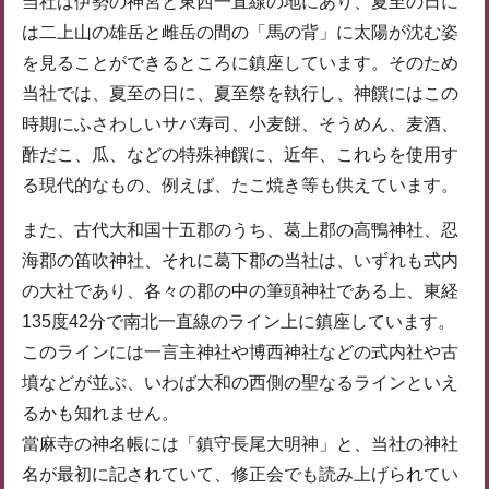
当社は伊勢の神宮と東西一直線の地にあり、夏至の日に
は二上山の雄岳と雌岳の間の「馬の背」に太陽が沈む姿
を見ることができるところに鎮座しています。そのため
当社では、夏至の日に、夏至祭を執行し、神饌にはこの
時期にふさわしいサバ寿司、小麦餅、そうめん、麦酒、
酢だこ、瓜、などの特殊神饌に、近年、これらを使用す
る現代的なもの、例えば、たこ焼き等も供えています。
また、古代大和国十五郡のうち、葛上郡の高鴨神社、忍
海郡の笛吹神社、それに葛下郡の当社は、いずれも式内
の大社であり、各々の郡の中の筆頭神社である上、東経
135度42分で南北一直線のライン上に鎮座しています。
このラインには一言主神社や博西神社などの式内社や古
墳などが並ぶ、いわば大和の西側の聖なるラインといえ
るかも知れません。
當麻寺の神名帳には「鎮守長尾大明神」と、当社の神社
名が最初に記されていて、修正会でも読み上げられてい