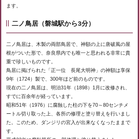
ます。
二ノ鳥居（磐城駅から3分）
二ノ鳥居は、木製の両部鳥居で、神額の上に唐破風の屋
根がついた形で、奈良県内でも唯一と思われる非常に貴
重で珍しいものです。
鳥居に掲げられた「正一位 長尾大明神」の神額は享保
9年（1724）製で、300年ほど前のものです。
現在の二ノ鳥居は、明治31年（1898）1月に改修され、
すでに百余年が経っています。
昭和51年（1976）に腐蝕した柱の下を70～80センチメ
ートル切り取った上、各所の修理と塗り替えを行いまし
た。このため、ダンジリの宮入が出来なくなったままで
す。