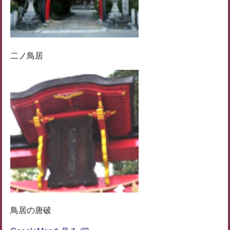
二ノ鳥居
鳥居の唐破