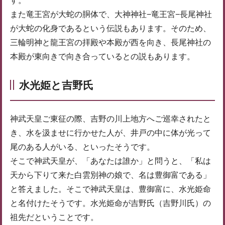
す。
また竜王宮が大蛇の胴体で、大神神社−竜王宮−長尾神社
が大蛇の化身であるという伝説もあります。そのため、
三輪明神と龍王宮の拝殿や本殿が西を向き、長尾神社の
本殿が東向きで向き合っているとの説もあります。
水光姫と吉野氏
神武天皇ご東征の際、吉野の川上地方へご巡幸されたと
き、水を汲ませに行かせた人が、井戸の中に体が光って
尾のある人がいる、といったそうです。
そこで神武天皇が、「あなたは誰か」と問うと、「私は
天から下りて来た白雲別神の娘で、名は豊御富である」
と答えました。そこで神武天皇は、豊御富に、水光姫命
と名付けたそうです。水光姫命が吉野氏（吉野川氏）の
祖先だということです。