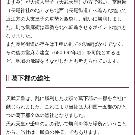
ますみ）が大海人皇子（天武天皇）の方で戦い、當麻衝
（長尾神社の地）から北西（長尾街道）へ進んだ地点で
近江方の大友皇子の軍勢と激突し、戦いに勝利しまし
た。則ち當麻衝は軍勢を北へ転進させるポイント地点と
なりました。
また長尾街道の存在は壬申の乱での功績ばかりでなく、
その後の當麻寺建立（680-692年頃）を可能とするほ
ど、地域の飛躍をうながしたとも考えられています。
葛下郡の総社
天武天皇は、乱に勝利した功績で葛下郡の一郡を当社に
献じられました。これにより当社は大和国十五郡のひと
つの葛下郡全体の総社となりました。
天武天皇が壬申の乱の戦いで勝利を得た場所ということ
から、当社は「勝負の神様」でもあります。