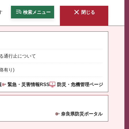
す
検索
メニュー
閉じる
る通行止について
路有り)
覧
緊急・災害情報RSS
防災・危機管理ページ
奈良県防災ポータル