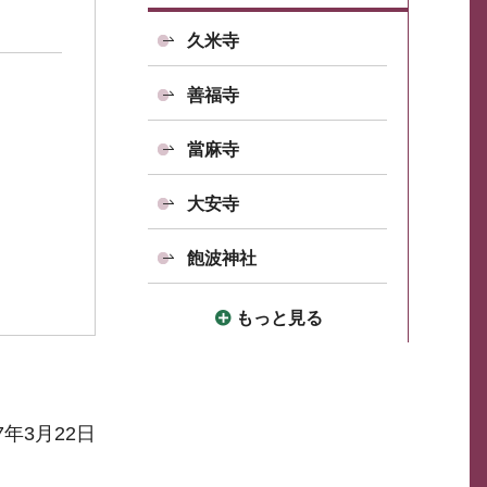
久米寺
善福寺
當麻寺
大安寺
飽波神社
もっと見る
7年3月22日