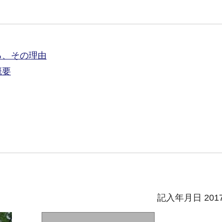
る、その理由
概要
記入年月日 201