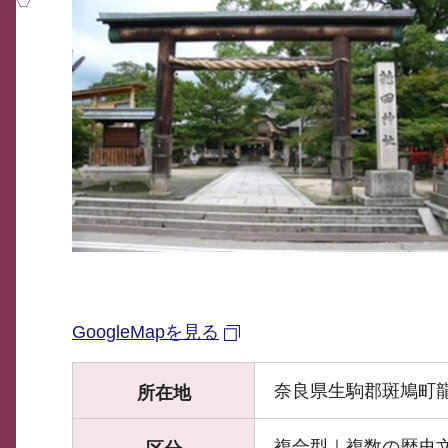
GoogleMapを見る
奈良県生駒郡斑鳩町龍
所在地
複合型｜複数の歴史