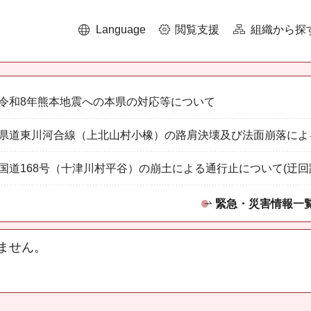
Language
閲覧支援
組織から探
令和8年熊本地震への本県の対応等について
県道東川河合線（上北山村小橡）の路肩決壊及び法面崩落によ
国道168号（十津川村平谷）の崩土による通行止について(迂回
緊急・災害情報一
ません。