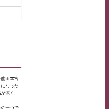
を龍田本宮
うになった
係が深く、
座の一つで