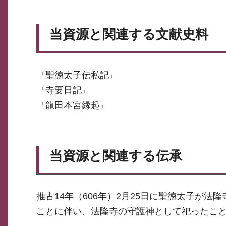
当資源と関連する文献史料
『聖徳太子伝私記』
『寺要日記』
『龍田本宮縁起』
当資源と関連する伝承
推古14年（606年）2月25日に聖徳太子が
ことに伴い、法隆寺の守護神として祀ったこ