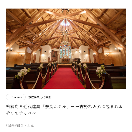
Interview
2026年1月30日
格調高き近代建築『奈良ホテル』ーー吉野杉と光に包まれる
祈りのチャペル
#建築
#観光・土産