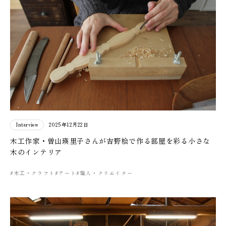
Interview
2025年12月22日
木工作家・曽山瑛里子さんが吉野桧で作る部屋を彩る小さな
木のインテリア
#木工・クラフト
#アート
#職人・クリエイター