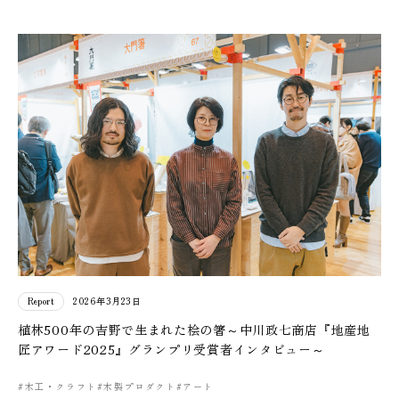
Report
2026年3月23日
植林500年の吉野で生まれた桧の箸～中川政七商店『地産地
匠アワード2025』グランプリ受賞者インタビュー～
#木工・クラフト
#木製プロダクト
#アート