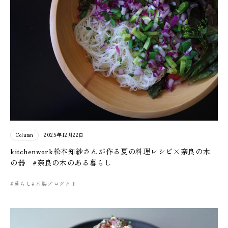
Column
2025年12月22日
kitchenwork松本知紗さんが作る夏の料理レシピ×奈良の木
の器 #奈良の木のある暮らし
#暮らし
#木製プロダクト