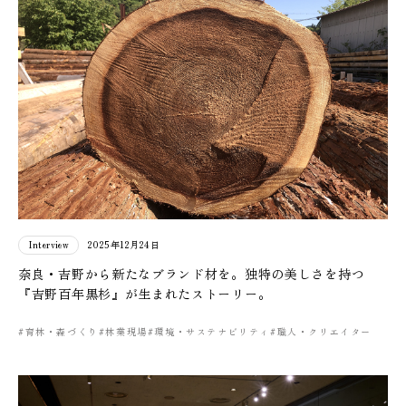
Interview
2025年12月24日
奈良・吉野から新たなブランド材を。独特の美しさを持つ
『吉野百年黒杉』が生まれたストーリー。
#育林・森づくり
#林業現場
#環境・サステナビリティ
#職人・クリエイター