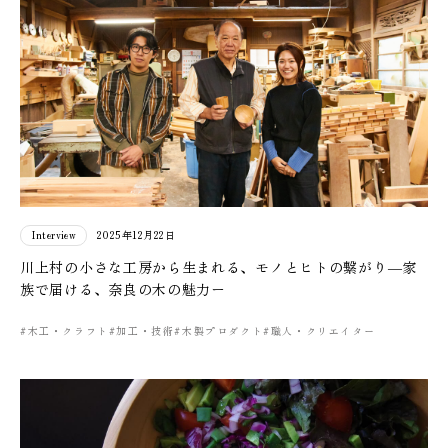
Interview
2025年12月22日
川上村の小さな工房から生まれる、モノとヒトの繋がり―家
族で届ける、奈良の木の魅力ー
#木工・クラフト
#加工・技術
#木製プロダクト
#職人・クリエイター