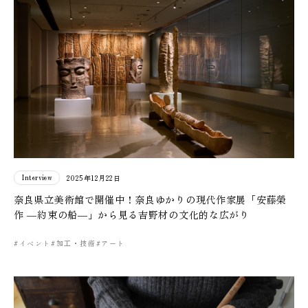
Interview
2025年12月22日
奈良県立美術館で開催中！奈良ゆかりの現代作家展「安藤榮
作 ―約束の船―」から見る吉野材の文化的な広がり
#イベント
#加工・技術
#アート