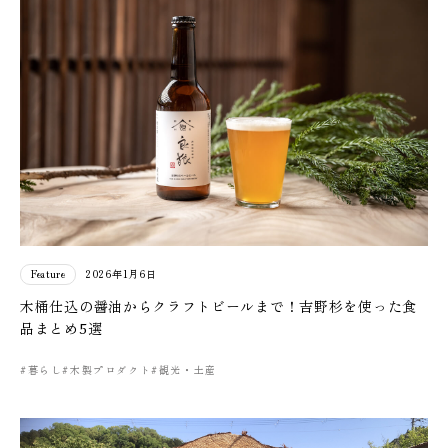
Feature
2026年1月6日
木桶仕込の醤油からクラフトビールまで！吉野杉を使った食
品まとめ5選
#暮らし
#木製プロダクト
#観光・土産