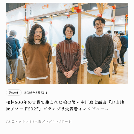
Report
2026年3月23日
植林500年の吉野で生まれた桧の箸～中川政七商店『地産地
匠アワード2025』グランプリ受賞者インタビュー～
#木工・クラフト
#木製プロダクト
#アート