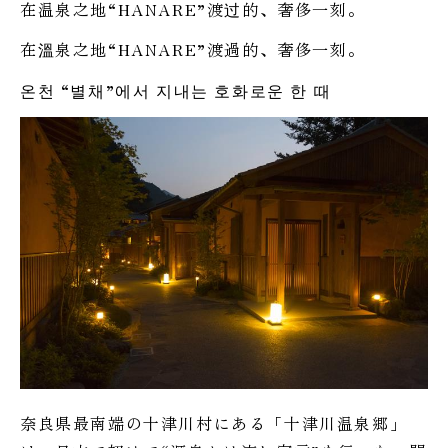
在温泉之地“HANARE”渡过的、奢侈一刻。
在溫泉之地“HANARE”渡過的、奢侈一刻。
온천 “별채”에서 지내는 호화로운 한 때
奈良県最南端の十津川村にある「十津川温泉郷」