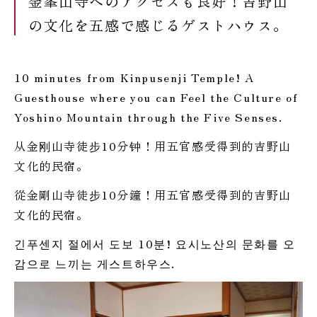
金峯山寺へのアクセスも良好！吉野山
の文化を五感で感じるゲストハウス。
10 minutes from Kinpusenji Temple! A
Guesthouse where you can Feel the Culture of
Yoshino Mountain through the Five Senses.
从金刚山寺徒步10分钟！用五官感受得到的吉野山
文化的民宿。
從金剛山寺徒步10分鐘！用五官感受得到的吉野山
文化的民宿。
긴푸센지 절에서 도보 10분! 요시노산의 문화를 오
감으로 느끼는 게스트하우스.