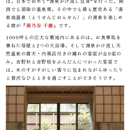
は、日本で初めて“源泉かけ流し宣言”を行った、関
西でも屈指の温泉郷。その中でも最も歴史ある「湯
泉地温泉（とうせんじおんせん）」の源泉を楽しめ
る宿が『
湯乃谷 千慶
』です。
1000坪もの広大な敷地内にあるのは、お食事処を
兼ねた母屋と2つの大浴場、そして源泉かけ流し天
然温泉の露天・内風呂付きの離れの客室が全9室の
み。吉野杉と吉野桧をふんだんにつかった客室で
は、木のすがすがしい香りに包まれながらゆったり
と贅沢なひとときを過ごすことができそうです。