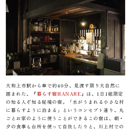
大和上市駅から車で約40分、見渡す限り大自然に
囲まれた、『
暮らす宿HANARE
』は、1日1組限定
の知る人ぞ知る秘境の宿。「水がうまれる小さな村
に暮らすように泊まる」というコンセプト通り、丸
ごとお家のように使うことができるこの宿は、朝・
夕の食事も台所を使って自炊したりと、川上村での