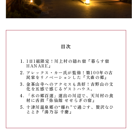
目次
1日1組限定！川上村の隠れ宿『暮らす宿
HANARE』
アレックス・カー氏が監修！築100年の古
民家をリノベーションした『大森の郷』
金峯山寺へのアクセスも良好！吉野山の文
化を五感で感じるゲストハウス。
「水の郷百選」選出の川辺で、天川村の食
材に舌鼓『弥仙館 せせらぎの宿』
十津川温泉郷の“離れ”で過ごす、贅沢なひ
ととき『湯乃谷 千慶』