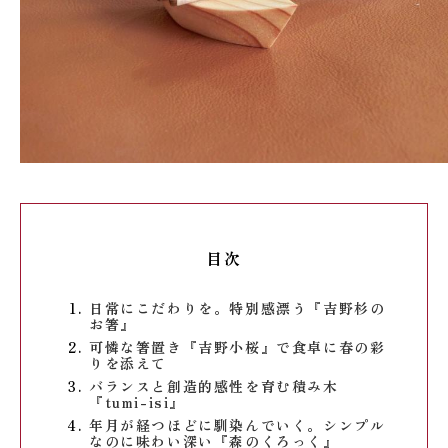
目次
日常にこだわりを。特別感漂う『吉野杉の
お箸』
可憐な箸置き『吉野小桜』で食卓に春の彩
りを添えて
バランスと創造的感性を育む積み木
『tumi-isi』
年月が経つほどに馴染んでいく。シンプル
なのに味わい深い『森のくろっく』