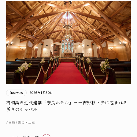
Interview
2026年1月30日
格調高き近代建築『奈良ホテル』ーー吉野杉と光に包まれる
祈りのチャペル
#建築
#観光・土産