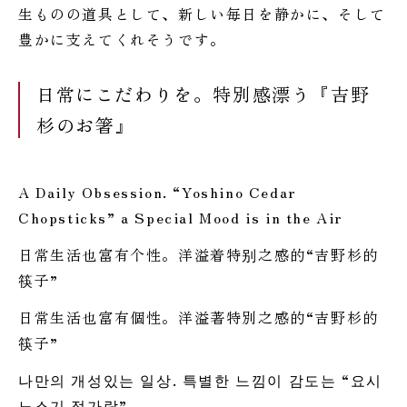
生ものの道具として、新しい毎日を静かに、そして
豊かに支えてくれそうです。
日常にこだわりを。特別感漂う『吉野
杉のお箸』
A Daily Obsession. “Yoshino Cedar
Chopsticks” a Special Mood is in the Air
日常生活也富有个性。洋溢着特别之感的“吉野杉的
筷子”
日常生活也富有個性。洋溢著特別之感的“吉野杉的
筷子”
나만의 개성있는 일상. 특별한 느낌이 감도는 “요시
노스기 젓가락”