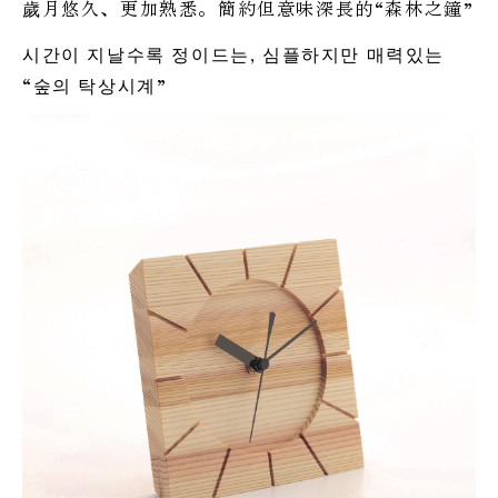
歲月悠久、更加熟悉。簡約但意味深長的“森林之鐘”
시간이 지날수록 정이드는, 심플하지만 매력있는
“숲의 탁상시계”