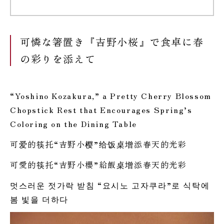
可憐な箸置き『吉野小桜』で食卓に春
の彩りを添えて
“Yoshino Kozakura,” a Pretty Cherry Blossom
Chopstick Rest that Encourages Spring’s
Coloring on the Dining Table
可爱的筷托“吉野小樱”给饭桌增添春天的光彩
可愛的筷托“吉野小櫻”給飯桌增添春天的光彩
멋스러운 젓가락 받침 “요시노 고자쿠라”로 식탁에
봄 빛을 더하다