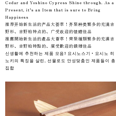
Cedar and Yoshino Cypress Shine through. As a
Present, it’s an Item that is sure to Bring
Happiness
推荐开始新生活的产品大荟萃！齐聚种类繁多的充满吉
野杉、吉野柏特点的、广受欢迎的馈赠佳品
推薦開始新生活的產品大薈萃！齊聚種類繁多的充滿吉
野杉、吉野柏特點的、廣受歡迎的饋贈佳品
신생활에 추천하는 제품 모음! 요시노스기・요시노 히
노키의 특징을 살린, 선물로도 안성맞춤인 제품들이 총
집합