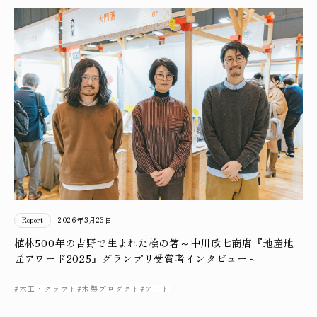
Report
2026年3月23日
植林500年の吉野で生まれた桧の箸～中川政七商店『地産地
匠アワード2025』グランプリ受賞者インタビュー～
#木工・クラフト
#木製プロダクト
#アート