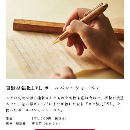
吉野杉強化LVL ボールペン・シャーペン
スギの丸太を薄く桂剥きしたものを何枚も重ね合わせ、樹脂を浸透
させて、元の厚さの1/3にまで圧縮した資材「スギ強化LVL」を
使ったボールペンとシャーペン。
価格
1本4,000円（税抜き）
販売・製造元
夢咲花（ゆめさか）