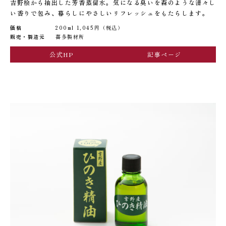
吉野桧から抽出した芳香蒸留水。気になる臭いを森のような清々し
い香りで包み、暮らしにやさしいリフレッシュをもたらします。
価格
200ml 1,045円（税込）
販売・製造元
喜多製材所
公式HP
記事ページ