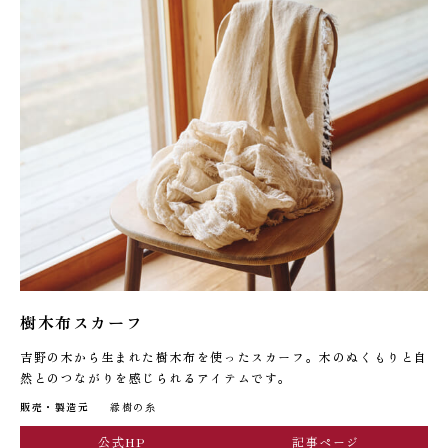
樹木布スカーフ
吉野の木から生まれた樹木布を使ったスカーフ。木のぬくもりと自
然とのつながりを感じられるアイテムです。
販売・製造元
縁樹の⽷
公式HP
記事ページ