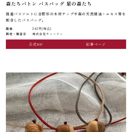
森たちバトン バスバッグ 星の森たち
国産バスソルトに吉野杉の木材チップや森の天然精油・エキス等を
配合したバスバッグ。
価格
242円(税込)
販売・製造元
株式会社チャーリー
公式HP
記事ページ