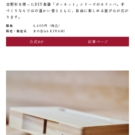
吉野杉を使ったDIY楽器「ガッキット」シリーズのカリンバ。手
づくりならではの温かい音とともに、自由に楽しめる遊び心が広が
ります。
価格
4,400円（税込）
販売・製造元
⽊の⾳lab KIWAMI
公式HP
記事ページ