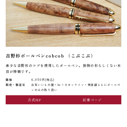
吉野杉ボールペンcobcob （こぶこぶ）
希少な吉野杉のコブを使用したボールペン。独特の杉らしくない木
目が特徴です。
価格
6,050円(税込)
販売・製造元
日本いいもの屋<br>※オンライン・実店舗ともにボールペ
ンのみの取り扱い
公式HP
記事ページ