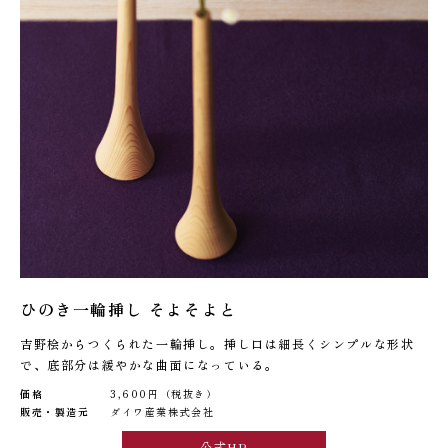
ひのき一輪挿し そよそよと
吉野桧からつくられた一輪挿し。挿し口は細長くシンプルな形状
で、底部分は緩やかな曲面になっている。
価格
3,600円（税抜き）
販売・製造元
ダイワ産業株式会社
公式HP