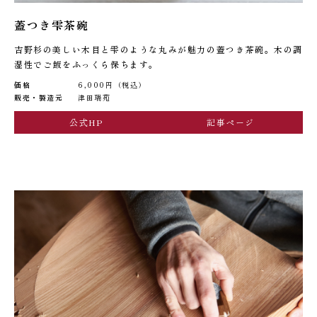
蓋つき雫茶碗
吉野杉の美しい木目と雫のような丸みが魅力の蓋つき茶碗。木の調
湿性でご飯をふっくら保ちます。
価格
6,000円（税込）
販売・製造元
津田瑞苑
公式HP
記事ページ