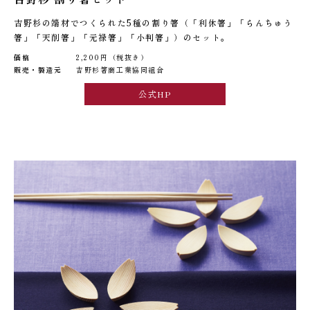
吉野杉の端材でつくられた5種の割り箸（「利休箸」「らんちゅう
箸」「天削箸」「元禄箸」「小判箸」）のセット。
価格
2,200円（税抜き）
販売・製造元
吉野杉箸商工業協同組合
公式HP