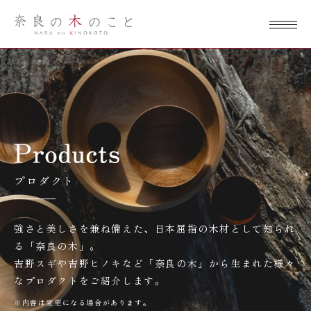
奈良の木のこ
と
プロダクト
強さと美しさを兼ね備えた、日本屈指の木材として知られ
る「奈良の木」。
吉野スギや吉野ヒノキなど「奈良の木」から生まれた様々
なプロダクトをご紹介します。
※内容は変更になる場合があります。