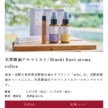
天然精油アロマミスト/Hinoki Knot aroma
rollon
奈良・吉野の未利用吉野桧を活かすブランド「nifu」の、吉野桧精
油をベースにした、天然精油のアロマミストとロールオンアロマで
す。
価格
2,970円（税込）/2,750円（税込）
販売・製造元
発酵温浴nifu
公式HP
記事ページ