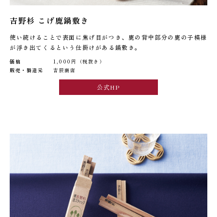
吉野杉 こげ鹿鍋敷き
使い続けることで表面に焦げ目がつき、鹿の背中部分の鹿の子模様
が浮き出てくるという仕掛けがある鍋敷き。
価格
1,000円（税抜き）
販売・製造元
吉辰商店
公式HP