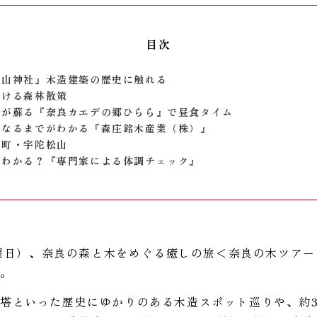
目次
談山神社』木造建築の歴史に触れる
つける森林散策
出が蘇る『奈良カエデの郷ひらら』で昼食タイム
になるまでがわかる『森庄銘木産業（株）』
た町・宇陀松山
がわかる？『専門家による体調チェック』
（土曜日）、奈良の森と木をめぐる癒しの旅＜奈良の木ツア
た。
塔といった歴史にゆかりのある木造スポット巡りや、約3