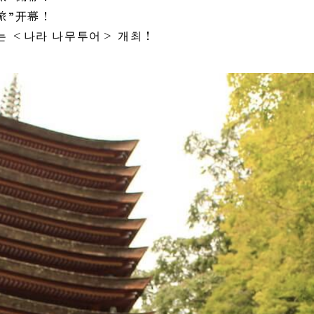
旅”开幕！
보는 <나라 나무투어> 개최！