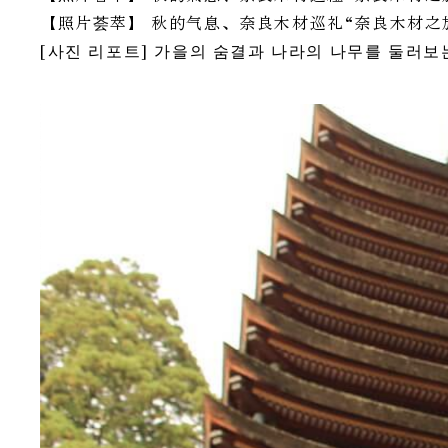
【照片荟萃】 秋的气息、奈良木材巡礼“奈良木材之
[사진 리포트] 가을의 숨결과 나라의 나무를 둘러