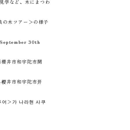
践見学など、木にまつわ
良の木ツアー＞の様子
n September 30th
良縣櫻井市和宇陀市開
良县樱井市和宇陀市开
무투어＞가 나라현 사쿠