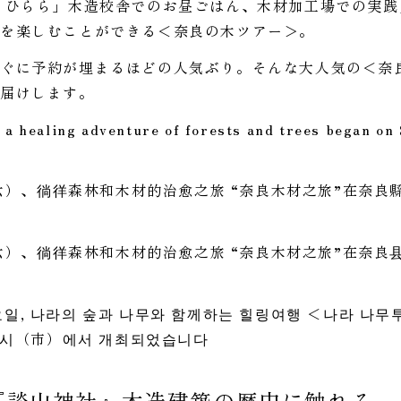
 ひらら」木造校舎でのお昼ごはん、木材加工場での実
を楽しむことができる＜奈良の木ツアー＞。
ぐに予約が埋まるほどの人気ぶり。そんな大人気の＜奈
お届けします。
 a healing adventure of forests and trees began o
（周六）、徜徉森林和木材的治愈之旅 “奈良木材之旅”在奈
（周六）、徜徉森林和木材的治愈之旅 “奈良木材之旅”在奈
 토요일, 나라의 숲과 나무와 함께하는 힐링여행 ＜나라 나
 시（市）에서 개최되었습니다
『談山神社』木造建築の歴史に触れる