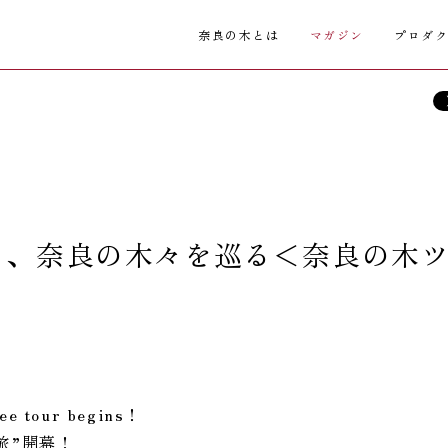
奈良の木とは
マガジン
プロダ
と、奈良の木々を巡る＜奈良の木
ree tour begins！
旅”開幕！