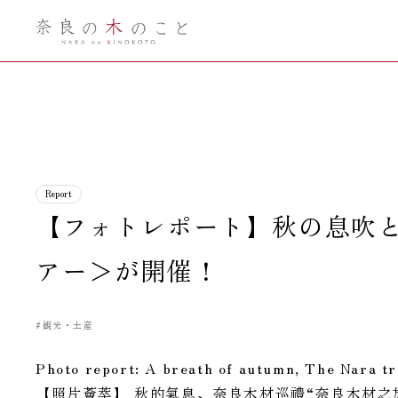
奈良の木のこ
と
Report
【フォトレポート】秋の息吹
アー＞が開催！
#観光・土産
Photo report: A breath of autumn, The Nara t
【照片薈萃】 秋的氣息、奈良木材巡禮“奈良木材之