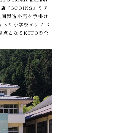
店『3COINS』やア
の企画製造小売を手掛け
なった小学校がリノベ
点となるKITOの全