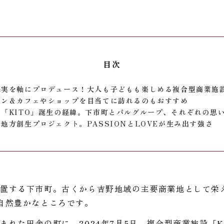
目次
果実を軸にプロデュース！大人も子どもも楽しめる複合型商業施
ラン＆カフェやショップを目当てに訪れるのもおすすめ
「KITO」誕生の経緯。下市町とパルグループ、それぞれの思
地方創生プロジェクト。PASSIONとLOVEが生み出す強さ
置する下市町。古くから吉野地域の主要商業地として栄
自然豊かなところです。
た田舎の町に、2024年7月5日、複合型商業施設「KITO f