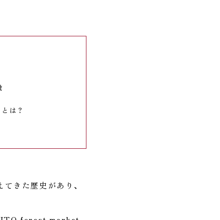
設
いとは？
えてきた歴史があり、
orest market