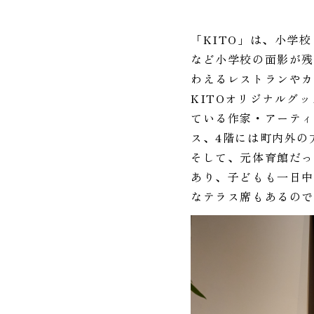
「KITO」は、小学
など小学校の面影が残
わえるレストランや
KITOオリジナルグ
ている作家・アーティ
ス、4階には町内外の
そして、元体育館だ
あり、子どもも一日中
なテラス席もあるの