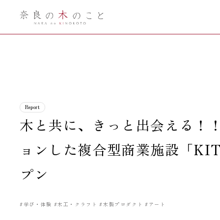
奈良の木のこ
と
Report
木と共に、きっと出会える！
ョンした複合型商業施設「KITO for
プン
#学び・体験
#木工・クラフト
#木製プロダクト
#アート