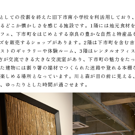
校としての役割を終えた旧下市南小学校を利活用しており
るどこか懐かしさを感じる施設です。1階には地元食材
カフェ、下市町をはじめとする奈良の豊かな自然と特産品
ッズを販売するショップがあります。2階は下市町を含む
ストのギャラリーや体験ルーム、3階はレンタルオフィ
方が交流できる大きな交流室があり、下市町の魅力をた
った建物には割り箸の端材でつくられた迷路や登れる本棚
楽しめる場所となっています。川と森が目の前に見える
で、ゆったりとした時間が過ごせます。