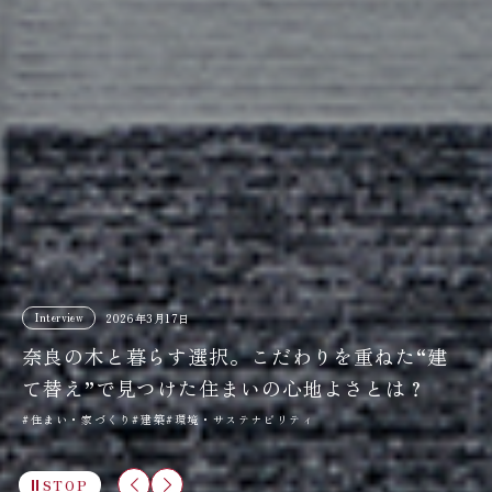
Report
Interview
2026年3月23日
2026年1月30日
Interview
Interview
植林500年の吉野で生まれた桧の箸～中川政
三⼾なつめさんが体験する“⽊のある暮ら
2026年3月17日
2026年1月30日
七商店『地産地匠アワード2025』グランプリ
奈良の木と暮らす選択。こだわりを重ねた“建
格調高き近代建築『奈良ホテル』ーー吉野杉
し”―― 吉野杉の家で『よしのウッドフェス
受賞者インタビュー～
て替え”で見つけた住まいの心地よさとは？
と光に包まれる祈りのチャペル
2025』で出合ったアイテムを楽しむ
#木工・クラフト
#住まい・家づくり
#建築
#暮らし
#観光・土産
#木製プロダクト
#木製プロダクト
#建築
#環境・サステナビリティ
#観光・土産
#アート
STOP