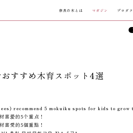
奈良の木とは
マガジン
プロダ
むおすすめ木育スポット4選
rees) recommend 5 mokuiku spots for kids to grow t
材喜爱的5个重点！
材喜愛的5個重點！
기’ 추천 목재문화교육 장소 5곳!