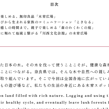
目次
に楽しめる、無印良品「木育広場」
遊びから生まれる家族のコミュニケーション「ときなる」
、癒しの時間まで。親子で楽しめる「森のわくわくの庭」
桧に触れて地域と繋がる『川西文化会館』の木育広場
た日本の木。その木を伐って使うことこそが、健康な森
ことにつながる。奈良県では、そんな木や自然への親し
取り組んでいます。そこで今回は全国各地に広がってい
どもの遊び場など、私たちの生活の身近にある木育スポッ
on land filled with rich nature. Logging and using 
ir healthy cycle, and eventually leave lush forests 
ng on mokuiku programs to nurture people and chil