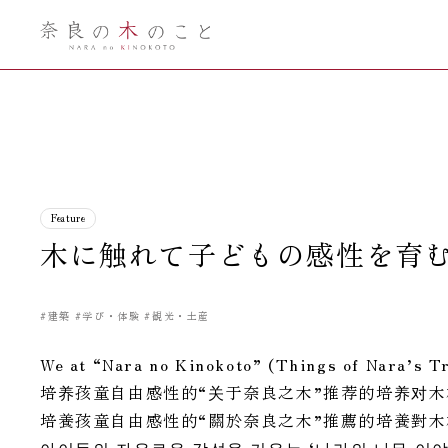
奈良の木のこ
と
Feature
木に触れて子どもの感性を育
#建築
#学び・体験
#観光・土産
We at “Nara no Kinokoto” (Things of Nara’s T
培养孩童自由感性的“关于奈良之木”推荐的培养对木
培養孩童自由感性的“關於奈良之木”推薦的培養對木
아이들의 자유로운 감성을 키우는 ‘나라의 나무 이야