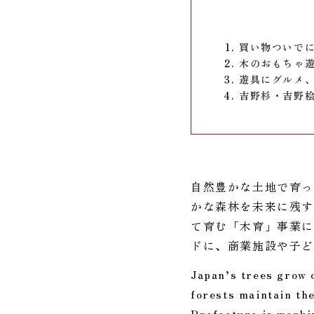
買い物ついで
木のおもちゃ
遊具にグルメ
吉野杉・吉野
自然豊かな土地で育っ
かな森林を未来に残す
て育む「木育」事業に
ドに、商業施設や子
Japan’s trees grow 
forests maintain the
Prefecture is worki