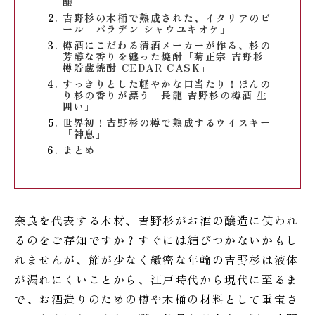
醸」
吉野杉の木桶で熟成された、イタリアのビ
ール「バラデン シャウユキオケ」
樽酒にこだわる清酒メーカーが作る、杉の
芳醇な香りを纏った焼酎「菊正宗 吉野杉
樽貯蔵焼酎 CEDAR CASK」
すっきりとした軽やかな口当たり！ほんの
り杉の香りが漂う「長龍 吉野杉の樽酒 生
囲い」
世界初！吉野杉の樽で熟成するウイスキー
「神息」
まとめ
奈良を代表する木材、吉野杉がお酒の醸造に使われ
るのをご存知ですか？すぐには結びつかないかもし
れませんが、節が少なく緻密な年輪の吉野杉は液体
が漏れにくいことから、江戸時代から現代に至るま
で、お酒造りのための樽や木桶の材料として重宝さ