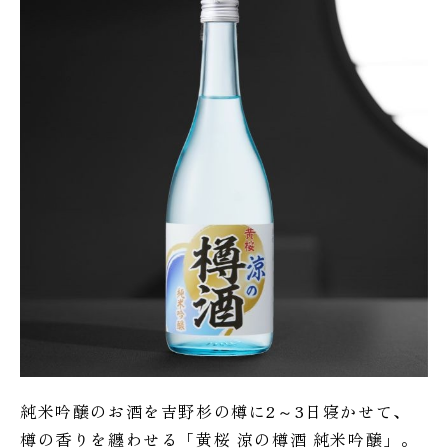
純米吟醸のお酒を吉野杉の樽に2～3日寝かせて、
樽の香りを纏わせる「黄桜 涼の樽酒 純米吟醸」。