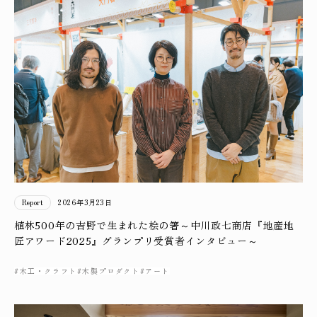
Report
2026年3月23日
植林500年の吉野で生まれた桧の箸～中川政七商店『地産地
匠アワード2025』グランプリ受賞者インタビュー～
#木工・クラフト
#木製プロダクト
#アート