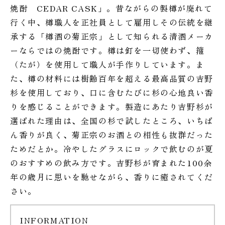
焼酎 CEDAR CASK」。昔ながらの製樽が廃れて
行く中、樽職人を正社員として雇用しその伝統を継
承する「樽酒の菊正宗」として知られる清酒メーカ
ーならではの焼酎です。樽は釘を一切使わず、箍
（たが）を使用して職人が手作りしています。ま
た、樽の材料には樹齢百年を超える最高品質の吉野
杉を使用しており、口に含むたびに杉の心地良い香
りを感じることができます。製造にあたり吉野杉が
選ばれた理由は、全国の杉で試したところ、いちば
ん香りが良く、菊正宗のお酒との相性も抜群だった
ためだとか。冷やしたグラスにロックで飲むのが夏
のおすすめの飲み方です。吉野杉が育まれた100余
年の歳月に思いを馳せながら、香りに癒されてくだ
さい。
INFORMATION