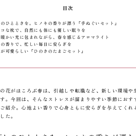
目次
しのひとときを。ヒノキの香りが漂う『手ぬぐいセット』
エコな枕で、自然にも体にも優しい眠りを
と暖かい光に包まれながら、春を感じるアロマライト
キの香りで、忙しい毎日に安らぎを
フが可愛らしい『ひのきのたまごセット』
桜の花がほころぶ春は、引越しや転職など、新しい環境や
す。今回は、そんなストレスが溜まりやすい季節におすす
ご紹介。心地よい香りで心身ともに安らぎを与えてくれ
ました。