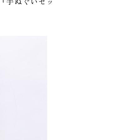
『手ぬぐいセッ