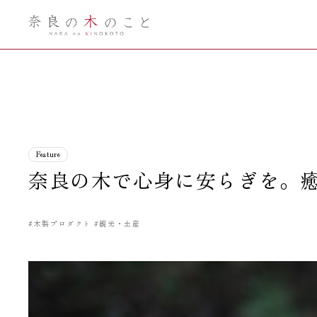
奈良の木のこ
と
Feature
奈良の木で心身に安らぎを。癒
#木製プロダクト
#観光・土産