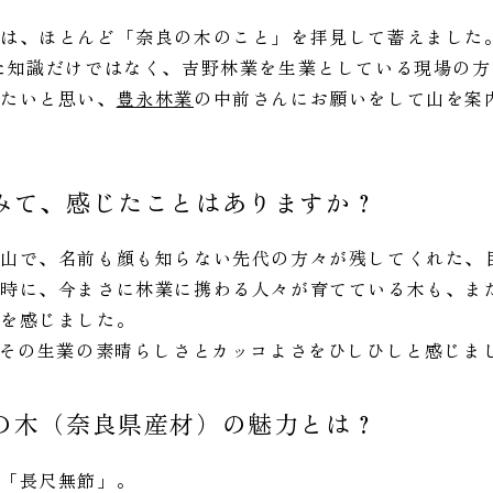
識は、ほとんど「奈良の木のこと」を拝見して蓄えました
た知識だけではなく、吉野林業を生業としている現場の
いたいと思い、
豊永林業
の中前さんにお願いをして山を案
みて、感じたことはありますか？
山で、名前も顔も知らない先代の方々が残してくれた、
時に、今まさに林業に携わる人々が育てている木も、ま
ンを感じました。
。その生業の素晴らしさとカッコよさをひしひしと感じま
の木（奈良県産材）の魅力とは？
い「長尺無節」。