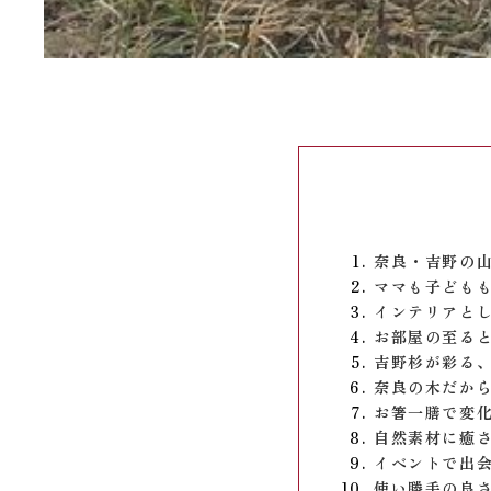
奈良・吉野の
ママも子ども
インテリアと
お部屋の至る
吉野杉が彩る
奈良の木だか
お箸一膳で変
自然素材に癒
イベントで出
使い勝手の良