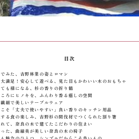
目次
山でみた、吉野林業の姿とロマン
も大満足！安心して遊べる、見た目もかわいい木のおもちゃ
しても様になる、杉の香りの折り鶴
ところにヒノキを、ふんわり香る癒しの空間
、繊細で美しいテーブルウェア
らこそ「丈夫で使いやすい」良い香りのキッチン用品
化する食の楽しみ、吉野杉の間伐材でつくられた割り箸
されて、奈良の木で建てたこだわりの住まい
会った、曲線美が美しい奈良の木の椅子
さも魅力のひとつ、シンプルだからこそ良いもの