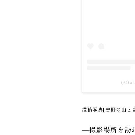
(@ta
投稿写真[吉野の山と
―撮影場所を訪