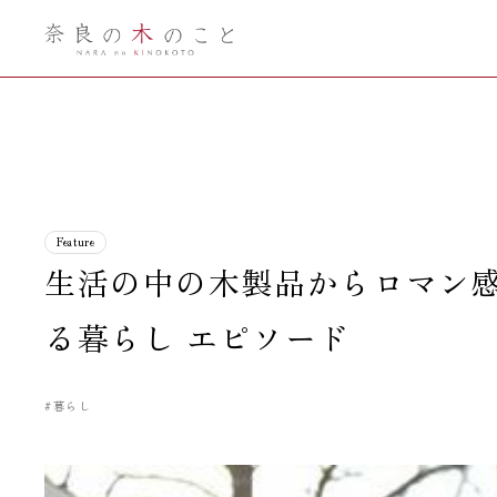
奈良の木のこ
と
Feature
生活の中の木製品からロマン感
る暮らし エピソード
#暮らし