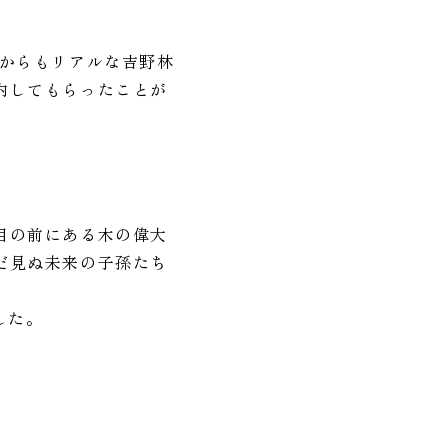
。
方からもリアルな吉野林
内してもらったことが
目の前にある木の偉大
だ見ぬ未来の子孫たち
した。