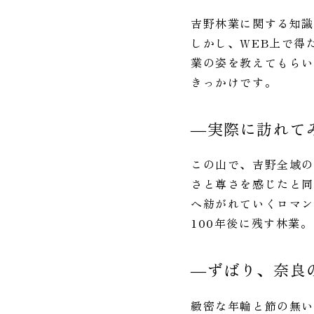
吉野林業に関する知
しかし、WEB上で得
業の姿を教えてもら
きっかけです。
―実際に訪れて
この山で、吉野全域の
さと尊さを感じたと同
へ紡がれていくロマ
100年後に残す林業
―ずばり、奈良
緻密な年輪と節の無