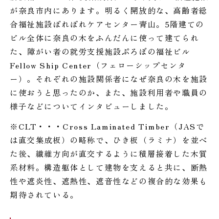
が奈良市内にあります。明るく開放的な、高齢者総
合福祉施設ぽれぽれケアセンター青山。5階建ての
ビル全体に奈良の木をふんだんに使って建てられ
た、障がい者の就労支援施設ぷろぼの福祉ビル
Fellow Ship Center（フェローシップセンタ
ー）。それぞれの施設関係者になぜ奈良の木を施設
に使おうと思ったのか、また、施設利用者や職員の
様子などについてインタビューしました。
※CLT・・・Cross Laminated Timber（JASで
は直交集成板）の略称で、ひき板（ラミナ）を並べ
た後、繊維方向が直交するように積層接着した木質
系材料。構造躯体として建物を支えると共に、断熱
性や遮炎性、遮熱性、遮音性などの複合的な効果も
期待されている。