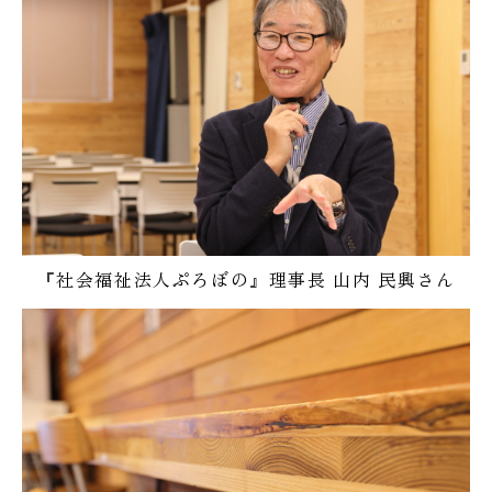
『社会福祉法人ぷろぼの』理事長 山内 民興さん