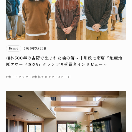
Report
2026年3月23日
植林500年の吉野で生まれた桧の箸～中川政七商店『地産地
匠アワード2025』グランプリ受賞者インタビュー～
#木工・クラフト
#木製プロダクト
#アート