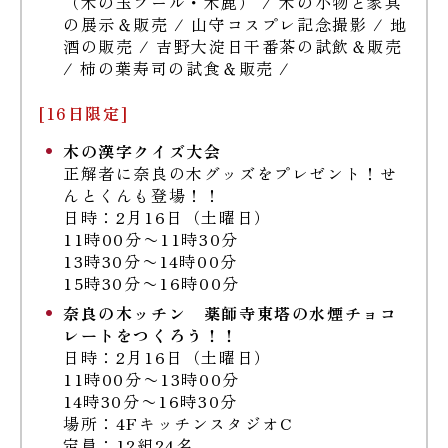
（木の玉プール・木鹿） / 木の小物と家具
の展示＆販売 / 山守コスプレ記念撮影 / 地
酒の販売 / 吉野大淀日干番茶の試飲＆販売
/ 柿の葉寿司の試食＆販売 /
[16日限定]
木の漢字クイズ大会
正解者に奈良の木グッズをプレゼント！せ
んとくんも登場！！
日時：2月16日（土曜日）
11時00分〜11時30分
13時30分〜14時00分
15時30分〜16時00分
奈良の木ッチン 薬師寺東塔の水煙チョコ
レートをつくろう！！
日時：2月16日（土曜日）
11時00分〜13時00分
14時30分〜16時30分
場所：4FキッチンスタジオC
定員：12組24名