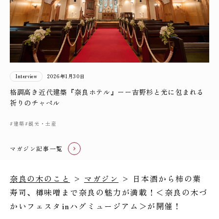
Interview
2026年1月30日
格調高き近代建築『奈良ホテル』ーー吉野杉と光に包まれる
祈りのチャペル
#建築
#観光・土産
マガジン記事一覧
奈良の木のこと
>
マガジン
> 日本酒から柿の葉
寿司、樽味噌まで奈良の魅力が満載！＜奈良の木づ
かいフェスタinハグミュージアム＞が開催！