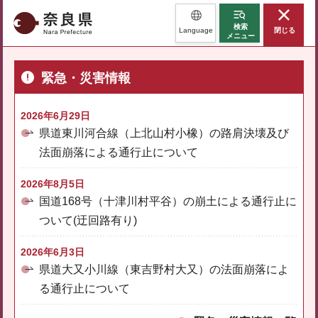
奈良県
検索
Language
閉じる
メニュー
緊急・災害情報
2026年6月29日
県道東川河合線（上北山村小橡）の路肩決壊及び
法面崩落による通行止について
2026年8月5日
国道168号（十津川村平谷）の崩土による通行止に
ついて(迂回路有り)
2026年6月3日
県道大又小川線（東吉野村大又）の法面崩落によ
る通行止について