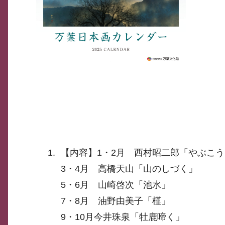
【内容】1・2月 西村昭二郎「やぶこ
3・4月 高橋天山「山のしづく」
5・6月 山崎啓次「池水」
7・8月 油野由美子「槿」
9・10月今井珠泉「牡鹿啼く」