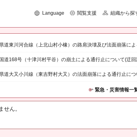
Language
閲覧支援
組織から探
県道東川河合線（上北山村小橡）の路肩決壊及び法面崩落によ
国道168号（十津川村平谷）の崩土による通行止について(迂回
県道大又小川線（東吉野村大又）の法面崩落による通行止につ
緊急・災害情報一
ません。