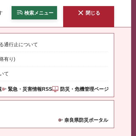
す
検索
メニュー
閉じる
る通行止について
路有り)
いて
覧
緊急・災害情報RSS
防災・危機管理ページ
奈良県防災ポータル