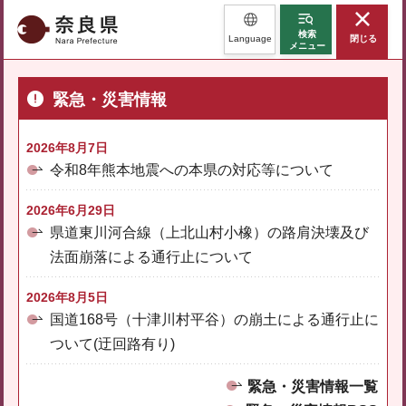
奈良県
検索
Language
閉じる
メニュー
緊急・災害情報
2026年8月7日
令和8年熊本地震への本県の対応等について
2026年6月29日
県道東川河合線（上北山村小橡）の路肩決壊及び
法面崩落による通行止について
2026年8月5日
国道168号（十津川村平谷）の崩土による通行止に
ついて(迂回路有り)
緊急・災害情報一覧