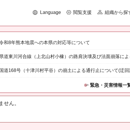
Language
閲覧支援
組織から探
令和8年熊本地震への本県の対応等について
県道東川河合線（上北山村小橡）の路肩決壊及び法面崩落によ
国道168号（十津川村平谷）の崩土による通行止について(迂回
緊急・災害情報一
ません。