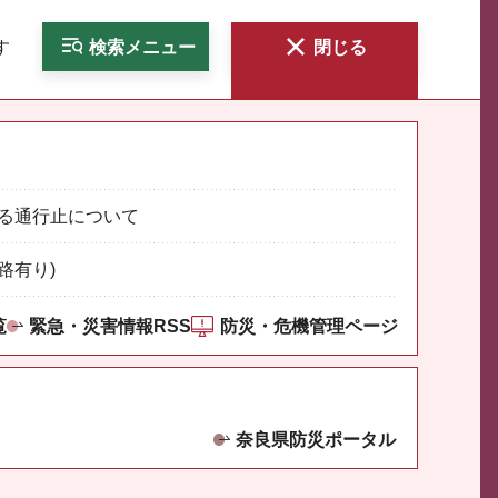
す
検索
メニュー
閉じる
る通行止について
路有り)
覧
緊急・災害情報RSS
防災・危機管理ページ
奈良県防災ポータル