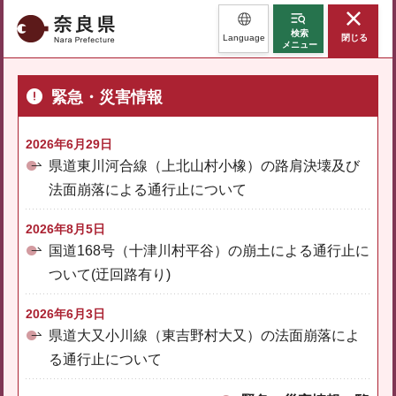
奈良県
検索
Language
閉じる
メニュー
緊急・災害情報
2026年6月29日
県道東川河合線（上北山村小橡）の路肩決壊及び
法面崩落による通行止について
2026年8月5日
国道168号（十津川村平谷）の崩土による通行止に
ついて(迂回路有り)
2026年6月3日
県道大又小川線（東吉野村大又）の法面崩落によ
る通行止について