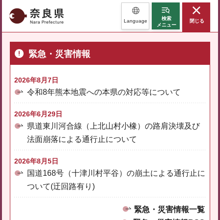
奈良県
検索
Language
閉じる
メニュー
緊急・災害情報
2026年8月7日
令和8年熊本地震への本県の対応等について
2026年6月29日
県道東川河合線（上北山村小橡）の路肩決壊及び
法面崩落による通行止について
2026年8月5日
国道168号（十津川村平谷）の崩土による通行止に
ついて(迂回路有り)
緊急・災害情報一覧