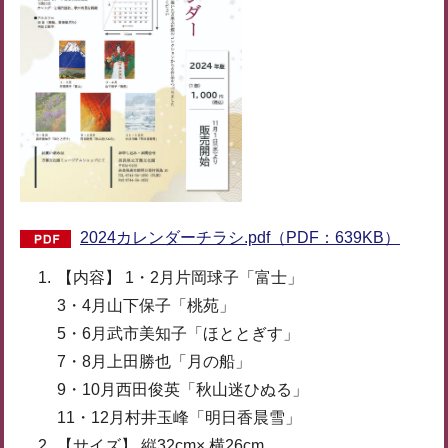
2024カレンダーチラシ.pdf（PDF：639KB）
【内容】 1・2月片岡球子「富士」
3・4月山下保子「桃苑」
5・6月武市美知子「ほととぎす」
7・8月上田勝也「月の船」
9・10月西田俊英「秋山迷ひぬる」
11・12月村井玉峰「明日香晨雪」
【サイズ】 縦32cm× 横26cm