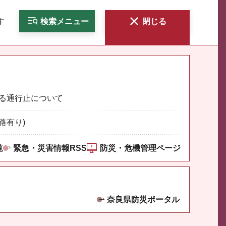
す
検索
メニュー
閉じる
る通行止について
路有り)
覧
緊急・災害情報RSS
防災・危機管理ページ
奈良県防災ポータル