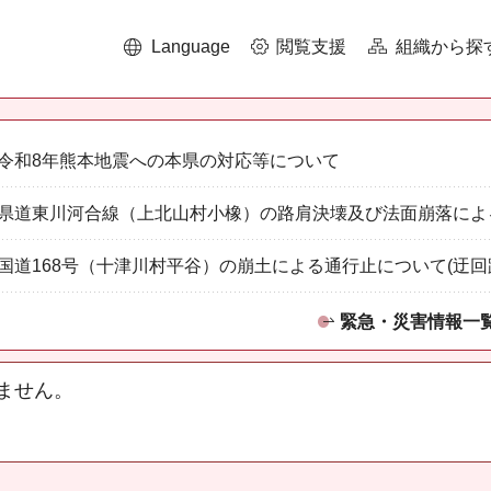
Language
閲覧支援
組織から探
令和8年熊本地震への本県の対応等について
県道東川河合線（上北山村小橡）の路肩決壊及び法面崩落によ
国道168号（十津川村平谷）の崩土による通行止について(迂回
緊急・災害情報一
ません。